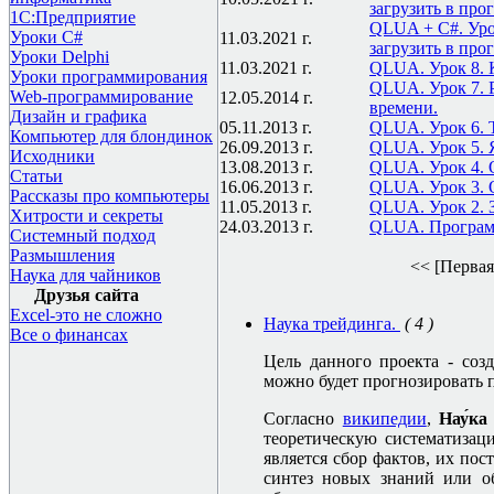
загрузить в про
1С:Предприятие
QLUA + C#. Урок
Уроки C#
11.03.2021 г.
загрузить в про
Уроки Delphi
11.03.2021 г.
QLUA. Урок 8. 
Уроки программирования
QLUA. Урок 7. 
Web-программирование
12.05.2014 г.
времени.
Дизайн и графика
05.11.2013 г.
QLUA. Урок 6. Т
Компьютер для блондинок
26.09.2013 г.
QLUA. Урок 5. 
Исходники
13.08.2013 г.
QLUA. Урок 4.
Статьи
16.06.2013 г.
QLUA. Урок 3.
Рассказы про компьютеры
11.05.2013 г.
QLUA. Урок 2. 
Хитрости и секреты
24.03.2013 г.
QLUA. Программ
Системный подход
Размышления
<< [Первая
Наука для чайников
Друзья сайта
Excel-это не сложно
Наука трейдинга.
( 4 )
Все о финансах
Цель данного проекта - соз
можно будет прогнозировать 
Согласно
википедии
,
Нау́ка
теоретическую систематизац
является сбор фактов, их пос
синтез новых знаний или о