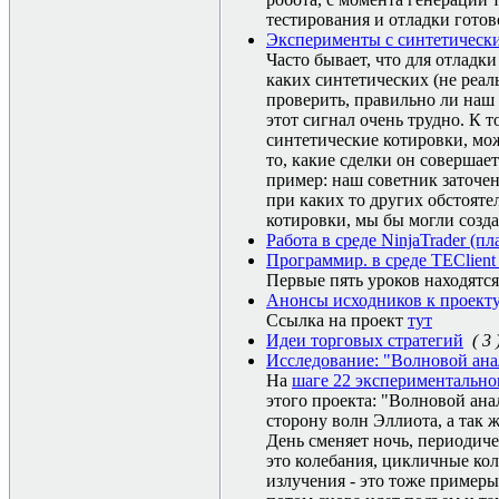
тестирования и отладки готов
Эксперименты с синтетическ
Часто бывает, что для отладк
каких синтетических (не реал
проверить, правильно ли наш 
этот сигнал очень трудно. К 
синтетические котировки, мож
то, какие сделки он совершае
пример: наш советник заточен
при каких то других обстояте
котировки, мы бы могли созда
Работа в среде NinjaTrader (п
Программир. в среде TEClient A
Первые пять уроков находятcя
Анонсы исходников к проекту
Ссылка на проект
тут
Идеи торговых стратегий
( 3 
Исследование: "Волновой ана
На
шаге 22 экспериментально
этого проекта: "Волновой ан
сторону волн Эллиота, а так 
День сменяет ночь, периодиче
это колебания, цикличные кол
излучения - это тоже примеры