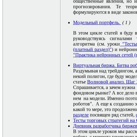
общественные явления, но и
прогнозирования. Те тео
формулируются в виде законо
Модельный портфель.
( 1 )
В этом цикле статей я буду
руководствуясь сигналами
алгоритма (см. уроки
"
Тесты
(платный раздел)"
)
и нейронн
"Практика нейронных сетей (
Виртуальная биржа. Битва ро
Раздумывая над трейдингом, 
некий полигон, где буду моде
статье
Волновой анализ. Шаг 
Спрашивается, а зачем нужна 
фондовом рынке? А все дело в
нем на модели. Именно поэто
роботов". А еще к созданию э
какой то мере, это продолжен
разделе
посвящен ряд статей,
Тесты торговых стратегий на 
Дневник разработчика биржево
В этом цикле уроков мы рас
робота, с момента генерации 