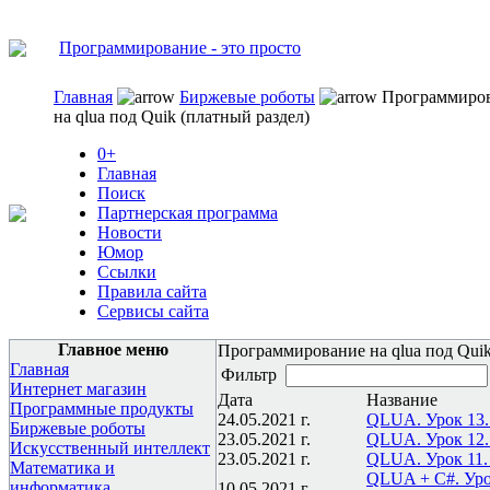
Программирование - это просто
Главная
Биржевые роботы
Программиро
на qlua под Quik (платный раздел)
0+
Главная
Поиск
Партнерская программа
Новости
Юмор
Ссылки
Правила сайта
Сервисы сайта
Главное меню
Программирование на qlua под Quik
Главная
Фильтр
Интернет магазин
Дата
Название
Программные продукты
24.05.2021 г.
QLUA. Урок 13.
Биржевые роботы
23.05.2021 г.
QLUA. Урок 12. 
Искусственный интеллект
23.05.2021 г.
QLUA. Урок 11.
Математика и
QLUA + C#. Урок
информатика
10.05.2021 г.