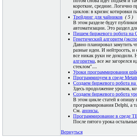
потом снова идет подъем и та
короткие, средние. Логично 
циклов: в кризис котировки па
Трейдинг для чайников
( 5 )
В этом разделе будут публико
автоматизации. Это раздел дл
Пишем биржевого робота на C
Генетический алгоритм (эксп
Давно планировал замутить ч
разные идеи. И нейтросеть, и
все никак руки не доходили. 
алгоритма
, все же загорелся и
стеклом"....
Уроки программирования qpli
Программируем в среде Metatr
Создаем биржевого робота на 
Здесь продолжение уроков, ко
Создаем биржевого робота уро
В этом цикле статей я опишу 
программирования Delphi, а 
См.
анонсы.
Программирование в среде TEC
После пятого урока остальны
Вернуться