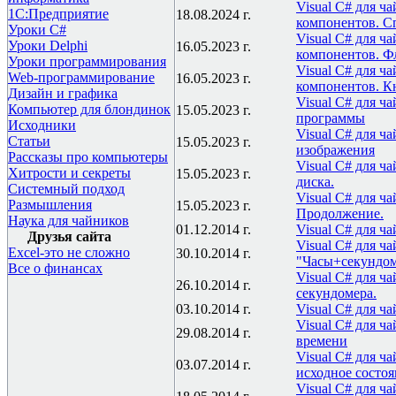
Visual C# для ч
1С:Предприятие
18.08.2024 г.
компонентов. С
Уроки C#
Visual C# для ч
Уроки Delphi
16.05.2023 г.
компонентов. Ф
Уроки программирования
Visual C# для ч
Web-программирование
16.05.2023 г.
компонентов. К
Дизайн и графика
Visual C# для ч
Компьютер для блондинок
15.05.2023 г.
программы
Исходники
Visual C# для ч
Статьи
15.05.2023 г.
изображения
Рассказы про компьютеры
Visual C# для ч
Хитрости и секреты
15.05.2023 г.
диска.
Системный подход
Visual C# для ч
Размышления
15.05.2023 г.
Продолжение.
Наука для чайников
01.12.2014 г.
Visual C# для ч
Друзья сайта
Visual C# для ч
Excel-это не сложно
30.10.2014 г.
"Часы+секундо
Все о финансах
Visual C# для ч
26.10.2014 г.
секундомера.
03.10.2014 г.
Visual C# для ч
Visual C# для ч
29.08.2014 г.
времени
Visual C# для ч
03.07.2014 г.
исходное состоя
Visual C# для ч