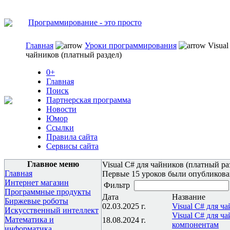
Программирование - это просто
Главная
Уроки программирования
Visual
чайников (платный раздел)
0+
Главная
Поиск
Партнерская программа
Новости
Юмор
Ссылки
Правила сайта
Сервисы сайта
Главное меню
Visual C# для чайников (платный ра
Главная
Первые 15 уроков были опубликов
Интернет магазин
Фильтр
Программные продукты
Дата
Название
Биржевые роботы
02.03.2025 г.
Visual C# для ч
Искусственный интеллект
Visual C# для ч
Математика и
18.08.2024 г.
компонентам
информатика