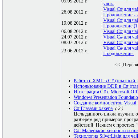
09.09.2012 г.
урок.
Visual C# для ча
26.08.2012 г.
Продолжение - 2
Visual C# для ча
19.08.2012 г.
Продолжение (T
06.08.2012 г.
Visual C# для ча
24.07.2012 г.
Visual C# для ч
08.07.2012 г.
Visual C# для ч
Visual C# для ча
23.06.2012 г.
Продолжение.
<< [Первая
Работа с XML в C# (платный р
Использование DDE в C# (пла
Интеграция C# с Microsoft Off
Windows Presentation Foundati
Создание компонентов Visual S
C# Глазами хакера
( 2 )
Цель данного цикла изучить о
разберем ряд примеров прогр
действий. Начнем с простых 
C#. Маленькие хитрости и по
Технология SilverLight для ча