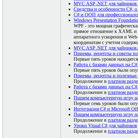
MVC ASP .NET для чайников (
Средства и особенности C#, о
C# и ООП для профессионалов
Windows Presentation Foundati
WPF - это мощная графическая
прямое отношение к XAML и 
аппаратного ускорения и Web
координатам с учетом содержи
MVC ASP .NET для чайников
Приемы, рецепты и советы по 
Первые пять уроков находятс
Работа с базами данных на C#
Первые пять уроков были оп
Приемы, рецепты и полезные 
Продолжение в
платном разде
Работа с базами данных на C#
Продолжение в
платном разде
Пишем компьютерную игру на
Первые семь уроков были оп
Интеграция C# и Microsoft Off
Пишем компьютерную игру н
Продолжение в
платном разде
Уроки Visual C# для чайников
Продолжение в
платном разде