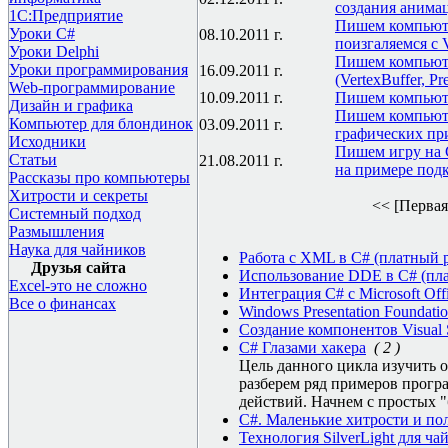
создания анимац
1С:Предприятие
Пишем компьюте
Уроки C#
08.10.2011 г.
поизгаляемся с V
Уроки Delphi
Пишем компьюте
Уроки программирования
16.09.2011 г.
(VertexBuffer, Pr
Web-программирование
10.09.2011 г.
Пишем компьютер
Дизайн и графика
Пишем компьюте
Компьютер для блондинок
03.09.2011 г.
графических при
Исходники
Пишем игру на 
Статьи
21.08.2011 г.
на примере подк
Рассказы про компьютеры
Хитрости и секреты
<< [Первая
Системный подход
Размышления
Наука для чайников
Работа с XML в C# (платный р
Друзья сайта
Использование DDE в C# (пла
Excel-это не сложно
Интеграция C# с Microsoft Off
Все о финансах
Windows Presentation Foundati
Создание компонентов Visual S
C# Глазами хакера
( 2 )
Цель данного цикла изучить о
разберем ряд примеров прогр
действий. Начнем с простых 
C#. Маленькие хитрости и по
Технология SilverLight для ча