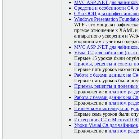
MVC ASP .NET для чайников (
Средства и особенности C#, о
C# и ООП для профессионалов
Windows Presentation Foundati
WPF - это мощная графическая
прямое отношение к XAML и 
аппаратного ускорения и Web
координатам с учетом содержи
MVC ASP .NET для чайников
Visual C# для чайников (платн
Первые 15 уроков были опуб
Приемы, рецепты и советы по 
Первые пять уроков находятс
Работа с базами данных на C#
Первые пять уроков были оп
Приемы, рецепты и полезные 
Продолжение в
платном разде
Работа с базами данных на C#
Продолжение в
платном разде
Пишем компьютерную игру на
Первые семь уроков были оп
Интеграция C# и Microsoft Off
Уроки Visual C# для чайников
Продолжение в
платном разде