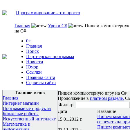
Программирование - это просто
Главная
Уроки C#
Пишем компьютерную
на C#
0+
Главная
Поиск
Партнерская программа
Новости
Юмор
Ссылки
Правила сайта
Сервисы сайта
Главное меню
Пишем компьютерную игру на C#
Главная
Продолжение в
платном разделе.
С
Интернет магазин
Фильтр
Программные продукты
Дата
Название
Биржевые роботы
Пишем компьюте
Искусственный интеллект
15.01.2012 г.
ее печать на при
Математика и
Пишем компьюте
информатика
02.12.2011 г.