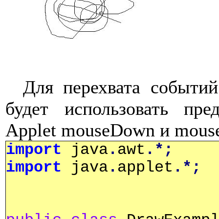
Для перехвата событи
будет использовать пре
Applet mouseDown
и mous
import
java
.
awt
.*;
import
java
.
applet
.*;