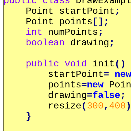
public
class
DrawExamp
Point startPoint
;
Point points
[];
int
numPoints
;
boolean
drawing
;
public
void
init
()
startPoint
=
ne
points
=
new
Poin
drawing
=
false
;
resize
(
300
,
400
}