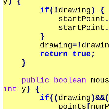
y
)
{
if
(!
drawing
)
{
startPoint
startPoint
}
drawing
=!
drawi
return
true
;
}
public
boolean
mous
int
y
)
{
if
((
drawing
)&&
points
[
num