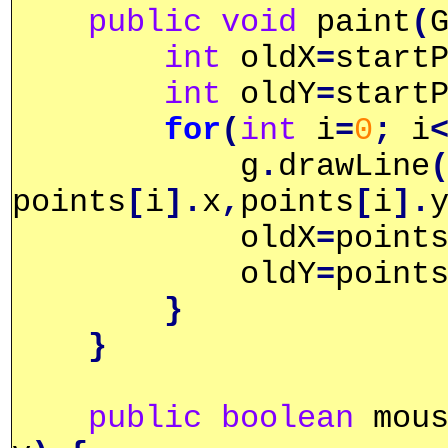
public
void
paint
(
int
oldX
=
start
int
oldY
=
start
for
(
int
i
=
0
;
i
g
.
drawLine
points
[
i
].
x
,
points
[
i
].
oldX
=
point
oldY
=
point
}
}
public
boolean
mous