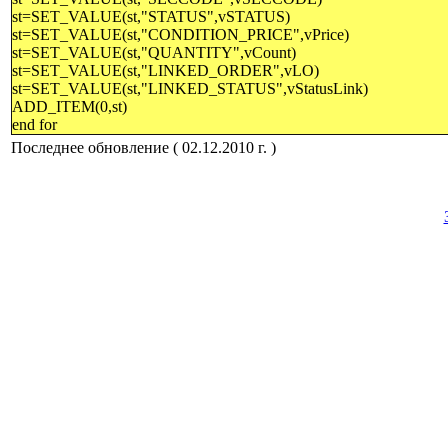
st=SET_VALUE(st,"STATUS",vSTATUS)
st=SET_VALUE(st,"CONDITION_PRICE",vPrice)
st=SET_VALUE(st,"QUANTITY",vCount)
st=SET_VALUE(st,"LINKED_ORDER",vLO)
st=SET_VALUE(st,"LINKED_STATUS",vStatusLink)
ADD_ITEM(0,st)
end for
Последнее обновление ( 02.12.2010 г. )