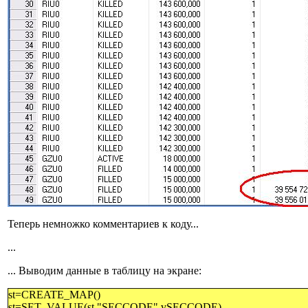
Теперь немножко комментариев к коду...
...
... Выводим данные в таблицу на экране:
st=CREATE_MAP()
st=SET_VALUE(st,"SECCODE",vSECCODE)