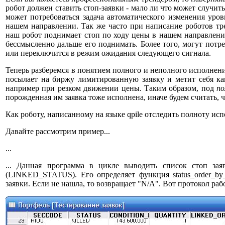
робот должен ставить стоп-заявки - мало ли что может случит
может потребоваться задача автоматического изменения уров
нашем направлении. Так же часто при написание роботов треб
наш робот поднимает стоп по ходу цены в нашем направлении
бессмысленно дальше его поднимать. Более того, могут потр
или переключится в режим ожидания следующего сигнала.
Теперь разберемся в понятием полного и неполного исполнен
посылает на биржу лимитированную заявку и метит себя ка
например при резком движении цены. Таким образом, под
по
порожденная им заявка тоже исполнена, иначе будем считать, 
Как роботу, написанному на языке
qpile
отследить полноту исп
Давайте рассмотрим пример...
...
... Данная программа в цикле выводить список стоп зая
(LINKED_STATUS). Его определяет функция status_order_by
заявки. Если не нашла, то возвращает "
N/A".
Вот протокол раб