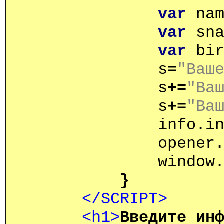
var
nam
var
sna
var
bir
s
=
"
Ваш
s
+=
"
Ва
s
+=
"Ва
info.i
opener.fo
window
}
</SCRIPT>
<h1>
Введите ин