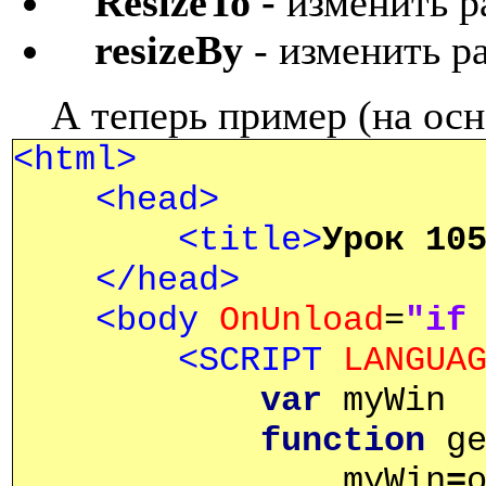
ResizeTo -
изменить р
resizeBy
- изменить р
А теперь пример (на ос
<html>
<head>
<title>
Урок
105
</head>
<body
OnUnload
=
"if
<SCRIPT
LANGUA
var
myWin
function
ge
myWin
=