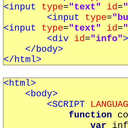
<input
type
=
"text"
id
=
<input
type
=
"b
<input
type
=
"text"
id
=
<div
id
=
"info"
</body>
</html>
<html>
<body>
<SCRIPT
LANGUA
function
co
var
inf