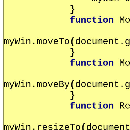
}
function
Mo
myWin.moveTo
(
document.
}
function
Mo
myWin.moveBy
(
document.
}
function
Re
myWin.resizeTo
(
documen