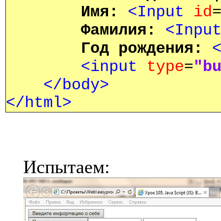
Имя
:
<Input
id
Фамилия
:
<Inpu
Год
рождения
:
<input
type
=
"b
</body>
</html>
Испытаем: