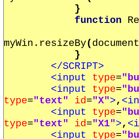
}
function
Re
myWin.resizeBy
(
documen
}
</SCRIPT>
<input
type
=
"b
<input
type
=
"b
type
=
"text"
id
=
"X"
>
,
<i
<input
type
=
"b
type
=
"text"
id
=
"X1"
>
,
<
<input
type
=
"b