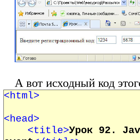
А вот исходный код этог
<html>
<head>
<title>
Урок 92. Ja