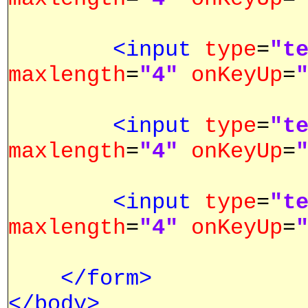
<input
type
=
"t
maxlength
=
"4"
onKeyUp
=
<input
type
=
"t
maxlength
=
"4"
onKeyUp
=
<input
type
=
"t
maxlength
=
"4"
onKeyUp
=
</form>
</body>