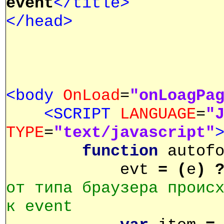
event
</title>
</head>
<body
OnLoad
=
"onLoagPa
<SCRIPT
LANGUAGE
=
"
TYPE
=
"text/javascript"
function
autofo
evt
=
(
e
)
от типа браузера проис
к event