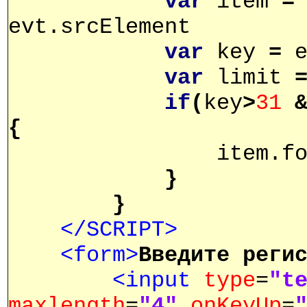
var
item
=
evt.srcElement
var
key
=
e
var
limit
if
(
key
>
31
{
item.form.el
}
}
</SCRIPT>
<form>
Введите реги
<input
type
=
"t
maxlength
=
"4"
onKeyUp
=