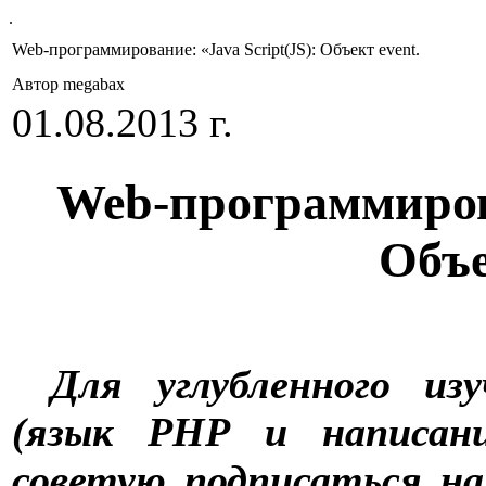
.
Web-программирование: «Java Script(JS): Объект event.
Автор megabax
01.08.2013 г.
Web-программирова
Объе
Для углубленного изу
(язык PHP и написани
советую подписаться на