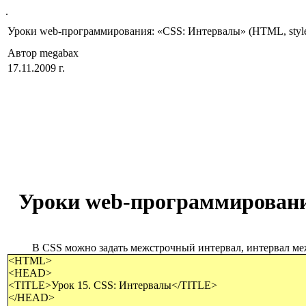
.
Уроки web-программирования: «CSS: Интервалы» (HTML, style, l
Автор megabax
17.11.2009 г.
Уроки
web-
программировани
В
CSS
можно задать межстрочный интервал, интервал меж
<HTML>
<HEAD>
<TITLE>Урок 15. CSS: Интервалы</TITLE>
</HEAD>