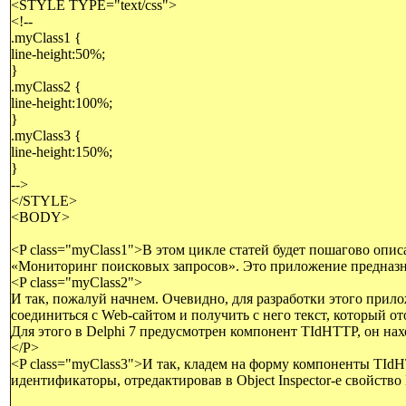
<STYLE TYPE="text/css">
<!--
.myClass1 {
line-height:50%;
}
.myClass2 {
line-height:100%;
}
.myClass3 {
line-height:150%;
}
-->
</STYLE>
<BODY>
<P class="myClass1">В этом цикле статей будет пошагово опис
«Мониторинг поисковых запросов». Это приложение предназна
<P class="myClass2">
И так, пожалуй начнем. Очевидно, для разработки этого прило
соединиться с Web-сайтом и получить с него текст, который от
Для этого в Delphi 7 предусмотрен компонент TIdHTTP, он наход
</P>
<P class="myClass3">И так, кладем на форму компоненты TIdH
идентификаторы, отредактировав в Object Inspector-е свойство