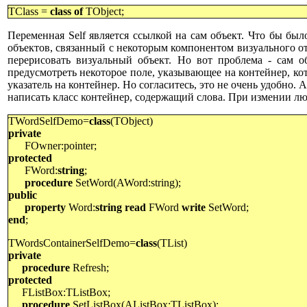
TClass =
class of
TObject;
Переменная
Self
является ссылкой на сам объект. Что бы был
объектов, связанный с некоторым компонентом визуального о
перерисовать визуальный объект. Но вот проблема - сам 
предусмотреть некоторое поле, указывающее на контейнер, кот
указатель на контейнер. Но согласитесь, это не очень удобно. 
написать класс контейнер, содержащий слова. При измении люб
TWordSelfDemo=
class
(TObject)
private
FOwner:pointer;
protected
FWord:
string
;
procedure
SetWord(AWord:string);
public
property
Word:
string
read
FWord
write
SetWord;
end
;
TWordsContainerSelfDemo=
class
(TList)
private
procedure
Refresh;
protected
FListBox:TListBox;
procedure
SetListBox(AListBox:
T
ListBox);