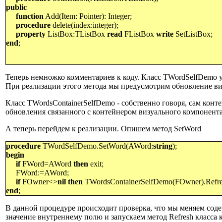
public
function
Add(Item: Pointer): Integer;
procedure
delete(index:integer);
property
ListBox:TListBox
read
FListBox
write
SetListBox;
end
;
Теперь немножко комментариев к коду. Класс TWordSelfDemo у 
При реализации этого метода мы предусмотрим обновление виз
Класс TWordsContainerSelfDemo - собственно говоря, сам конт
обновления связанного с контейнером визуального компонента.
А теперь перейдем к реализации. Опишем метод
SetWord
procedure
TWordSelfDemo.SetWord(AWord:
string
);
begin
if
FWord=AWord
then
exit;
FWord:=AWord;
if
FOwner<>
nil
then
TWordsContainerSelfDemo(FOwner).Refre
end
;
В данной процедуре происходит проверка, что мы меняем сод
значение внутреннему полю и запускаем метод Refresh класса 