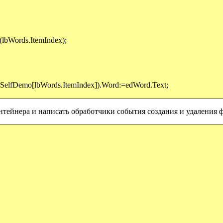
lbWords.ItemIndex);
elfDemo[lbWords.ItemIndex]).Word:=edWord.Text;
онтейнера и написать обработчики события создания и удаления 