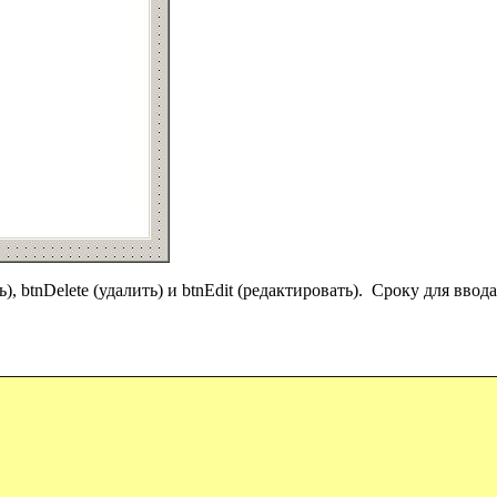
 btnDelete (удалить) и btnEdit (редактировать). Сроку для ввод