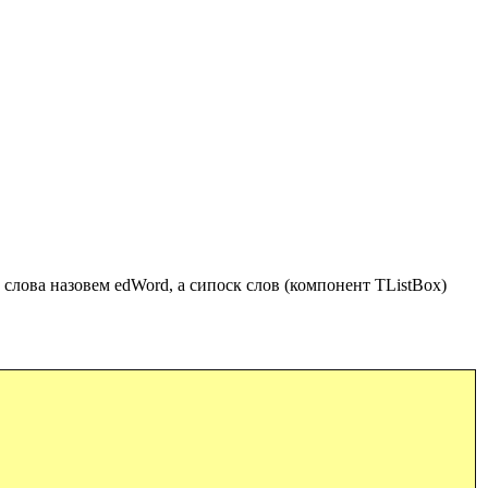
а слова назовем edWord, а сипоск слов (компонент
TListBox)