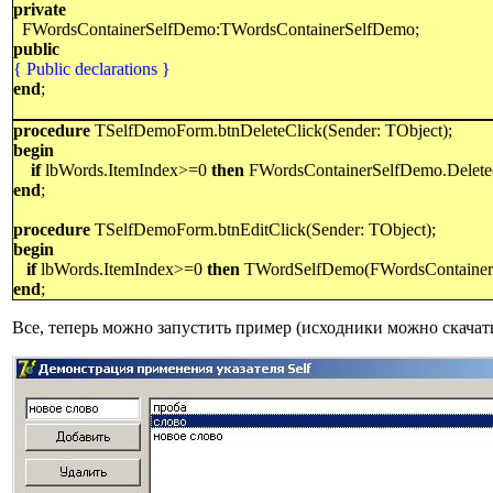
private
FWordsContainerSelfDemo:TWordsContainerSelfDemo;
public
{ Public declarations }
end
;
procedure
TSelfDemoForm.btnDeleteClick(Sender: TObject);
begin
if
lbWords.ItemIndex>=0
then
FWordsContainerSelfDemo.Delete(
end
;
procedure
TSelfDemoForm.btnEditClick(Sender: TObject);
begin
if
lbWords.ItemIndex>=0
then
TWordSelfDemo(FWordsContainerS
end
;
Все, теперь можно запустить пример
(
исходники можно скача