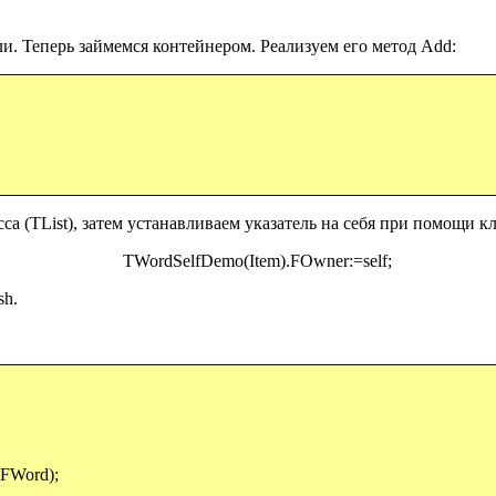
али. Теперь займемся контейнером. Реализуем его метод
Add:
са (
TList),
затем устанавливаем указатель на себя при помощи к
TWordSelfDemo(Item).FOwner:=self;
sh.
.FWord);