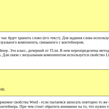
нас будет хранить слово (его текст). Для задания слова использ
уального компонента, связанного с контейнером.
ейнер. Это класс, дочерний от
TList.
В нем переопределены мето
 Для связи с визуальным компонентом используется свойство Li
sh;
ержимое свойства
Word -
если пытаемся записать повторно то же 
контейнера. При чем стоит обратить внимание на то, что нужно е