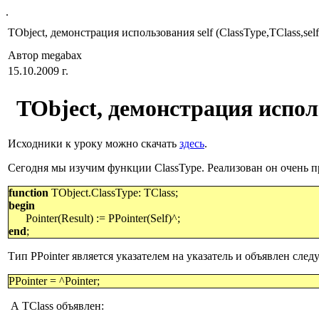
.
TObject, демонстрация использования self (ClassType,TClass,self,
Автор megabax
15.10.2009 г.
TObject
, демонстрация испо
Исходники к уроку можно скачать
здесь
.
Сегодня мы изучим функции ClassType. Реализован он очень п
function
TObject.ClassType: TClass;
begin
Pointer(Result) := PPointer(Self)^;
end
;
Тип PPointer является указателем на указатель и объявлен сле
PPointer = ^Pointer;
А
TClass
объявлен: