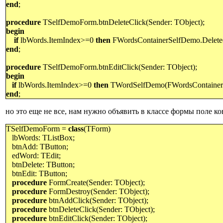
end
;
procedure
TSelfDemoForm.btnDeleteClick(Sender: TObject);
begin
if
lbWords.ItemIndex>=0
then
FWordsContainerSelfDemo.Delete(
end
;
procedure
TSelfDemoForm.btnEditClick(Sender: TObject);
begin
if
lbWords.ItemIndex>=0
then
TWordSelfDemo(FWordsContainerS
end
;
но это еще не все, нам нужно объявить в классе формы поле к
TSelfDemoForm =
class
(TForm)
lbWords: TListBox;
btnAdd: TButton;
edWord: TEdit;
btnDelete: TButton;
btnEdit: TButton;
procedure
FormCreate(Sender: TObject);
procedure
FormDestroy(Sender: TObject);
procedure
btnAddClick(Sender: TObject);
procedure
btnDeleteClick(Sender: TObject);
procedure
btnEditClick(Sender: TObject);