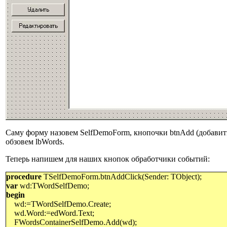
Саму форму назовем SelfDemoForm, кнопочки btnAdd (добавить),
обзовем lbWords.
Теперь напишем для наших кнопок обработчики событий:
procedure
TSelfDemoForm.btnAddClick(Sender: TObject);
var
wd:TWordSelfDemo;
begin
wd:=TWordSelfDemo.Create;
wd.Word:=edWord.Text;
FWordsContainerSelfDemo.Add(wd);