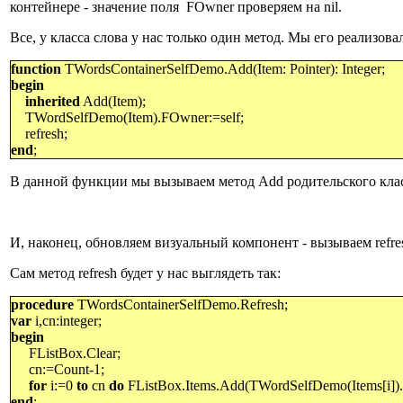
контейнере - значение поля FOwner проверяем на
nil.
Все, у класса слова у нас только один метод. Мы его реализов
function
TWordsContainerSelfDemo.Add(Item: Pointer): Integer;
begin
inherited
Add(Item);
TWordSelfDemo(Item).FOwner:=self;
refresh;
end
;
В данной функции мы вызываем метод
Add
родительского клас
И, наконец, обновляем визуальный компонент - вызываем
refre
Сам метод
refresh
будет у нас выглядеть так:
procedure
TWordsContainerSelfDemo.Refresh;
var
i,cn:integer;
begin
FListBox.Clear;
cn:=Count-1;
for
i:=0
to
cn
do
FListBox.Items.Add(TWordSelfDemo(Items[i])
end
;