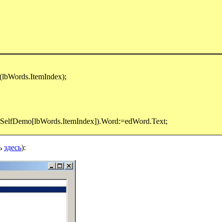
lbWords.ItemIndex);
elfDemo[lbWords.ItemIndex]).Word:=edWord.Text;
ть
здесь
):