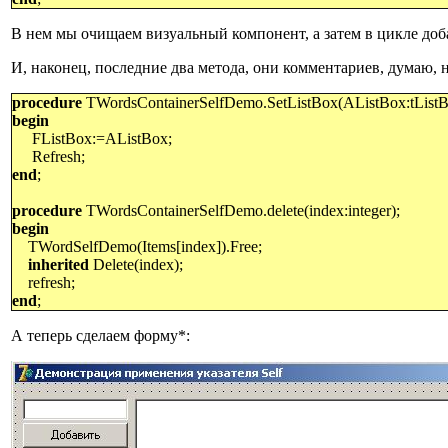
В нем мы очищаем визуальный компонент, а затем в цикле доба
И, наконец, последние два метода, они комментариев, думаю, 
procedure
TWordsContainerSelfDemo.SetListBox(AListBox:tListB
begin
FListBox:=AListBox;
Refresh;
end
;
procedure
TWordsContainerSelfDemo.delete(index:integer);
begin
TWordSelfDemo(Items[index]).Free;
inherited
Delete(index);
refresh;
end
;
А теперь сделаем форму*: