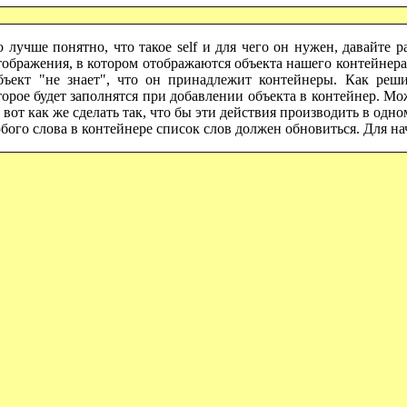
о лучше понятно, что такое
self
и для чего он нужен, давайте р
тображения, в котором отображаются объекта нашего контейнера
объект "не знает", что он принадлежит контейнеры. Как реш
орое будет заполнятся при добавлении объекта в контейнер. Мо
А вот как же сделать так, что бы эти действия производить в од
ого слова в контейнере список слов должен обновиться. Для на