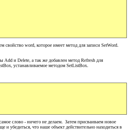
уем свойство
word,
которое имеет метод для записи SetWord.
ды
Add
и
Delete,
а так же добавлен метод
Refresh
для
stBox, устанавливаемое методом SetListBox.
самое слово - ничего не делаем. Затем присваиваем новое
ще и убедиться, что наше объект действительно находиться в