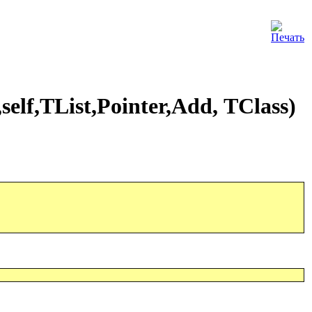
,self,TList,Pointer,Add
,
TClass
)