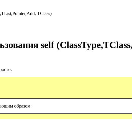
TList,Pointer,Add, TClass)
льзования
self (
ClassType
,
TClass
росто:
дующим образом: