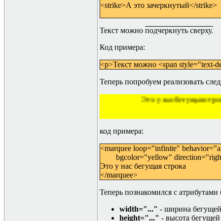
<strike>
А это зачеркнутый
</strike>
Текст можно
подчеркнуть сверху.
Код примера:
<p>Текст можно <span style="text-de
Теперь попробуем реализовать сле
Это у нас бегущая строка
код примера:
<marquee loop="infinite" behavior="al
bgcolor="yellow" direction="right
Это у нас бегущая строка
</marquee>
Теперь познакомился с атрибутами 
width="..."
- ширина бегущей
height="..."
- высота бегущей