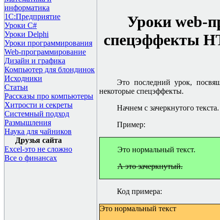
информатика
1С:Предприятие
Уроки
web-
п
Уроки C#
Уроки Delphi
спецэффекты
H
Уроки программирования
Web-программирование
Дизайн и графика
Компьютер для блондинок
Исходники
Это последний урок, посв
Статьи
некоторые спецэффекты.
Рассказы про компьютеры
Хитрости и секреты
Начнем с зачеркнутого текста. 
Системный подход
Размышления
Пример:
Наука для чайников
Друзья сайта
Excel-это не сложно
Это нормальный текст.
Все о финансах
А это зачеркнутый.
Код примера:
Это нормальный текст