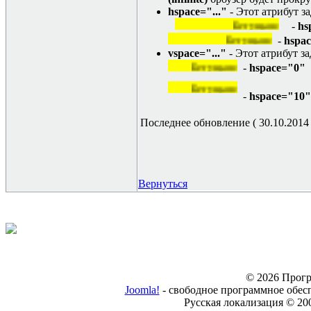
hspace="..."
- Этот атрибут за
Бегущая строка
-
hs
Бегущая строка
-
hspa
vspace="..."
- Этот атрибут з
Бегущая строка
-
hspace="0"
Бегущая строка
-
hspace="10"
Последнее обновление ( 30.10.2014 г
Вернуться
© 2026 Прогр
Joomla!
- свободное программное обес
Русская локализация © 20