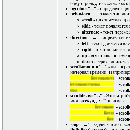
одну строчку, то можно высот
bgcolor="..."
- определяет цв
behavior="..."
задает тип дви
scroll
- циклическая про
slide
- текст появляется 
alternate
- текст переме
direction="..."
- определяет н
left
- текст движется вл
right
- текст движется в
up
- вся строка перемещ
down
- строка движется
scrollamount="..."
- шаг пере
интервал времени. Например
Бегущая строка
-
scrol
Бегущая строка
-
scrol
Бегущая 
-
scrol
scrolldelay="..."
- Этот атриб
миллисекундах. Например:
Бегущая строка
-
scrol
Бегущая стро
-
scrol
Бегущая ст
-
scrol
loop="..."
- задаёт число про
(infinite)
броузер будет прокру