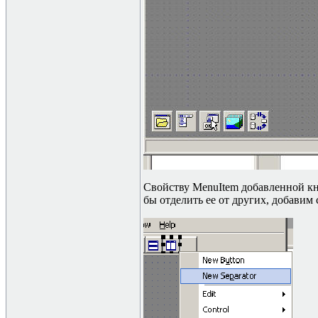
Свойству
MenuIt
e
m
добавленной кн
бы отделить ее от других, добавим 