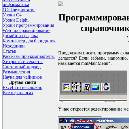
информатика
1С:Предприятие
Программировани
Уроки C#
Уроки Delphi
Уроки программирования
справочник 
Web-программирование
Дизайн и графика
Компьютер для блондинок
Исходники
Статьи
Продолжим писать программу склад
Рассказы про компьютеры
делается? Если забыли, напомню
Хитрости и секреты
называется
mmMainMenu*.
Системный подход
Размышления
Наука для чайников
Друзья сайта
Excel-это не сложно
Все о финансах
У нас откроется редактирование м