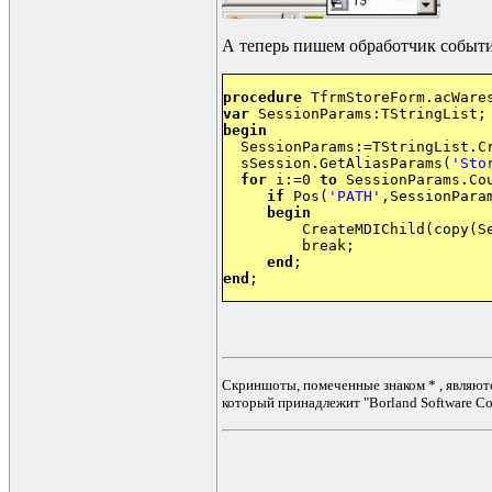
А теперь пишем обработчик событ
procedure
var
begin

  SessionParams:=TStringList.Cr
  sSession.GetAliasParams(
'Sto
for
 i:=0 
to
 SessionParams.Co
if
 Pos(
'PATH'
,SessionPara
begin
         CreateMDIChild(copy(S
         break;

end
end
Скриншоты, помеченные знаком * , являют
который принадлежит "Borland Software Cor