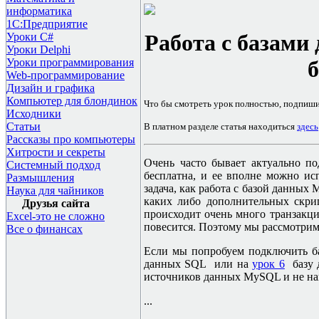
информатика
1С:Предприятие
Работа с базами
Уроки C#
Уроки Delphi
Уроки программирования
Web-программирование
Дизайн и графика
Компьютер для блондинок
Что бы смотреть урок полностью, подпиш
Исходники
Статьи
В платном разделе статья находиться
здесь
Рассказы про компьютеры
Хитрости и секреты
Очень часто бывает актуально п
Системный подход
бесплатна, и ее вполне можно ис
Размышления
задача, как работа с базой данных
Наука для чайников
каких либо дополнительных скрип
Друзья сайта
происходит очень много транзакци
Excel-это не сложно
повесится. Поэтому мы рассмотри
Все о финансах
Если мы попробуем подключить 
данных
SQL
или на
урок 6
базу 
источников данных
MySQL
и не на
...