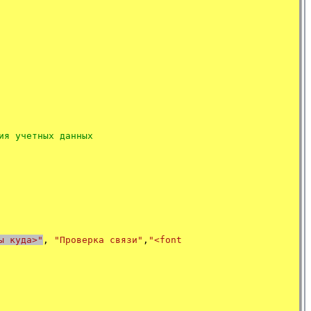
ия учетных данных
ы куда
>
"
,
"Проверка связи"
,
"<font