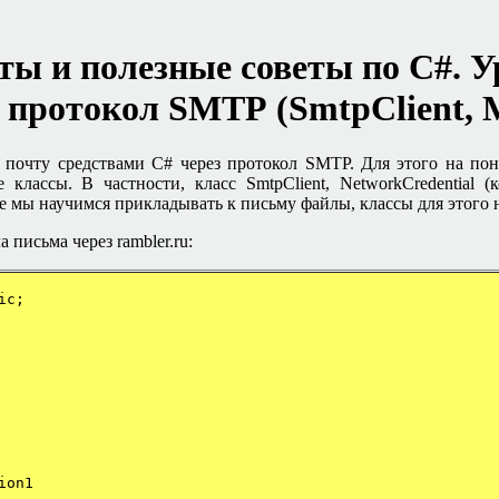
ты и полезные советы по
C#.
У
протокол
SMTP
(SmtpClient, 
ь почту средствами
C#
через протокол
SMTP.
Для этого на пон
 классы. В частности, класс SmtpClient, NetworkCredential 
е мы научимся прикладывать к письму файлы, классы для этого н
а письма
через
rambler.ru
:
ic;
ion1