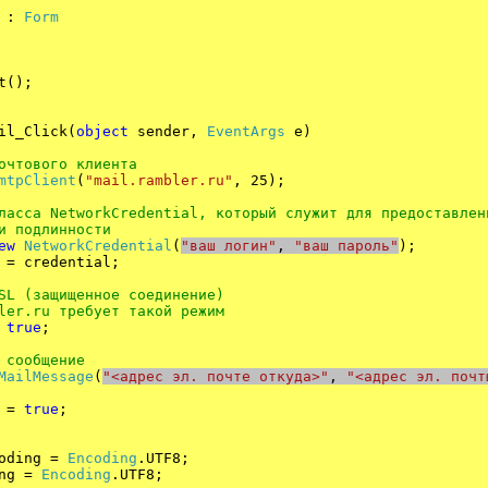
:
Form
();
il_Click(
object
sender,
EventArgs
e)
очтового
клиента
mtpClient
(
"mail.rambler.ru"
, 25);
ласса NetworkCredential, который служит для предоставлен
и
подлинности
ew
NetworkCredential
(
"
ваш логин
"
,
"
ваш пароль
"
);
redential;
SL (
защищенное
соединение
)
ler.ru требует такой режим
=
true
;
 сообщение
MailMessage
(
"
<
адрес эл. почте откуда
>
"
,
"
<
адрес эл. почт
 =
true
;
ding =
Encoding
.UTF8;
g =
Encoding
.UTF8;