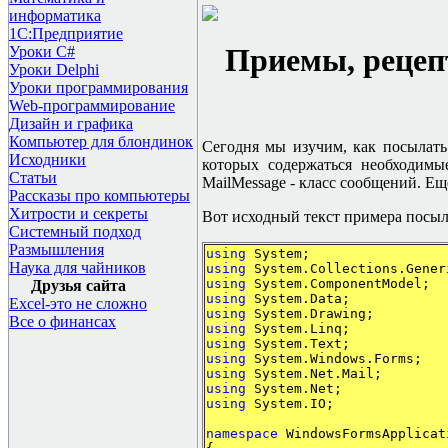
информатика
1С:Предприятие
Приемы, рецеп
Уроки C#
Уроки Delphi
Уроки программирования
Web-программирование
Дизайн и графика
Компьютер для блондинок
Сегодня мы изучим, как посылат
Исходники
которых содержаться необходимые
Статьи
MailMessage - класс сообщений. Ещ
Рассказы про компьютеры
Хитрости и секреты
Вот исходный текст примера посыл
Системный подход
Размышления
using
System;
Наука для чайников
using
System.Collections.Gener
using
System.ComponentModel;
Друзья сайта
using
System.Data;
Excel-это не сложно
using
System.Drawing;
Все о финансах
using
System.Linq;
using
System.Text;
using
System.Windows.Forms;
using
System.Net.Mail;
using
System.Net;
using
System.IO;
namespace
WindowsFormsApplicat