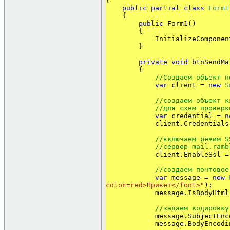
{
public
partial
class
Form1
{
public
Form1()
{
InitializeComponent
}
private
void
btnSendMa
{
//
Создаем
объект
п
var
client =
new
S
//создаем объект к
//
для
схем
проверк
var
credential =
n
client.Credentials = c
//
включаем
режим
S
//сервер mail.ramb
client.EnableSsl 
//создаем почтовое
var
message =
new
color=red>Привет</font>"
);
message.IsBodyHtml
//задаем кодировку
message.SubjectEnco
message.BodyEncodin