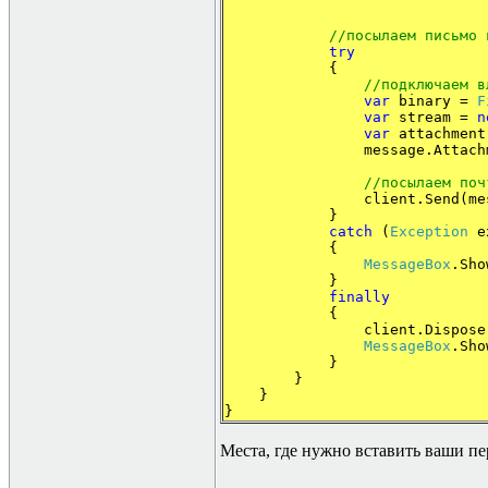
//посылаем письмо 
try
{
//подключаем в
var
binary =
F
var
stream =
n
var
attachmen
message.Attachments.
//
посылаем
поч
client.Send(messa
}
catch
(
Exception
e
{
MessageBox
.Sho
}
finally
{
client.Dispose(
MessageBox
.Sho
}
}
}
}
Места, где нужно вставить ваши пе