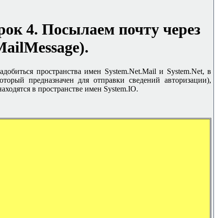
рок 4. Посылаем почту через
MailMessage)
.
адобиться пространства имен System.Net.Mail и System.Net, в
(который предназначен для отправки сведений авторизации),
аходятся в пространстве имен System.IO.