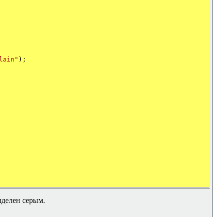
lain"
);
ыделен серым.