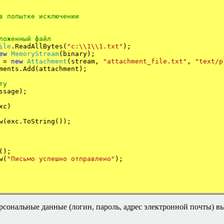
в попытке исключении
ложенный файл
ile
.ReadAllBytes(
"c:\\1\\1.txt"
);
ew
MemoryStream
(binary);
t =
new
Attachment
(stream,
"attachment_file.txt"
,
"text/p
Add(attachment);
ту
ge);
xc)
w(exc.ToString());
);
w(
"Письмо успешно отправлено"
);
рсональные данные (логин, пароль, адрес электронной почты) в