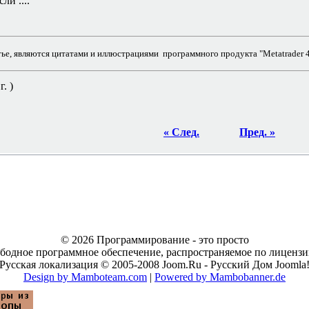
ли ....
е, являются цитатами и иллюстрациями программного продукта "Metatrader 4"
. )
« След.
Пред. »
© 2026 Программирование - это просто
ободное программное обеспечение, распространяемое по лицен
Русская локализация © 2005-2008 Joom.Ru - Русский Дом Joomla
Design by Mamboteam.com
|
Powered by Mambobanner.de