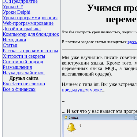
1С:Предприятие
Учимся пр
Уроки C#
Уроки Delphi
переме
Уроки программирования
Web-программирование
Дизайн и графика
Что бы смотреть урок полностью, подпиш
Компьютер для блондинок
Исходники
В платном разделе статья находиться
здесь
Статьи
Рассказы про компьютеры
Хитрости и секреты
Мы уже научились писать советник
Системный подход
конструкции языка. Кроме того,
Размышления
переменных языка
MQL
, а заод
Наука для чайников
выставляющий ордера).
Друзья сайта
Excel-это не сложно
Начнем с типа
int.
Вы уже встречал
Все о финансах
предыдущем уроке
...
...
... И вот что у нас выдаст эта прогр