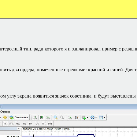
интересный тип, ради которого я и запланировал пример с реальн
тавить два ордера, помеченные стрелками: красной и синей. Для 
авом углу экрана появиться значок советника, и будут выставлены 