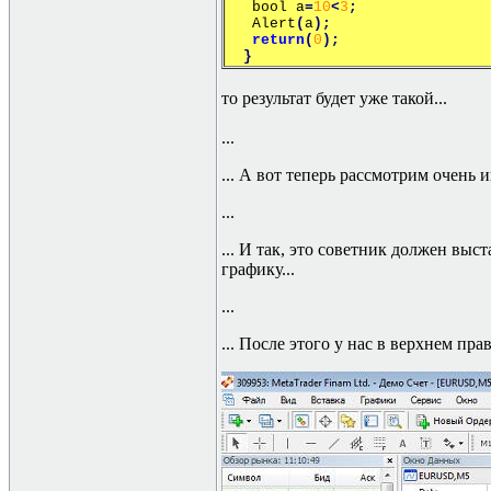
bool a
=
10
<
3
;
Alert
(
a
);
return
(
0
);
}
то результат будет уже такой...
...
... А вот теперь рассмотрим очень 
...
... И так, это советник должен выс
графику...
...
... После этого у нас в верхнем пр