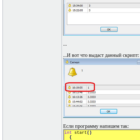
...
...И вот что выдаст данный скрипт:
Если программу напишем так:
int
start
()
{