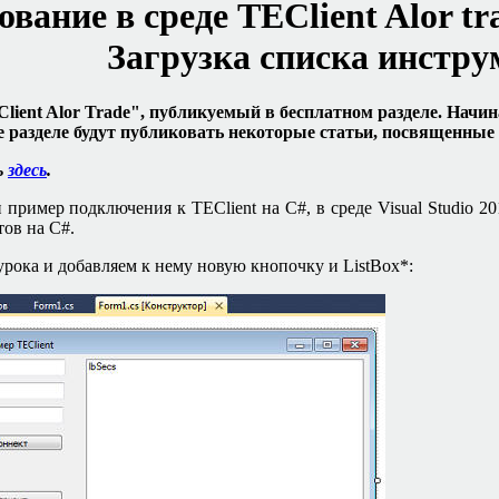
вание в среде
TEClient Alor tr
Загрузка списка инстру
lient Alor Trade",
публикуемый в бесплатном разделе. Начин
же разделе будут публиковать некоторые статьи, посвященны
ь
здесь
.
пример подключения к TEClient на C#, в среде Visual Studio 2
тов на
C#.
урока и добавляем к нему новую кнопочку и
ListBox
*
: