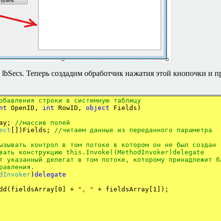
к lbSecs. Теперь создадим обработчик нажатия этой кнопочки и
обавления строки в системную таблицу
nt
OpenID,
int
RowID,
object
Fields)
ray;
//
массив
полей
ect
[])Fields;
//
читаем
данные
из
переданного
параметра
ызывать контрол в том потоке в котором он не был создан
вать конструкцию this.Invoke((MethodInvoker)delegate
т указанный делегат в том потоке, которому принадлежит б
равления
.
dInvoker
)
delegate
eldsArray[0] +
", "
+ fieldsArray[1]);