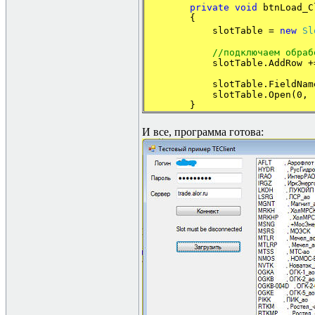
private
void
btnLoad_C
{
slotTable =
new
Sl
//
подключаем
обраб
slotTable.AddRow 
slotTable.FieldName
slotTable.Open(0,
}
И все, программа готова: