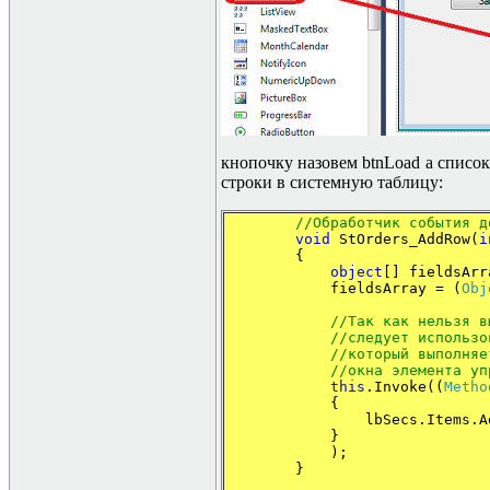
кнопочку назовем btnLoad а списо
строки в системную таблицу:
//Обработчик события д
void
StOrders_AddRow(
i
{
object
[] fieldsAr
fieldsArray = (
Obj
//Так как нельзя в
//следует использо
//который выполняе
//
окна
элемента
уп
this
.Invoke((
Metho
{
lbSecs.Items.Add(fi
}
);
}