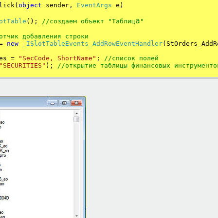
lick(
object
sender,
EventArgs
e)
а
otTable
();
//
создаем
объект
"
Таблиц
"
отчик
добавления
строки
+=
new
_ISlotTableEvents_AddRowEventHandler
(StOrders_AddR
s =
"SecCode, ShortName"
;
//
список
полей
"SECURITIES"
);
//открытие таблицы финансовых инструменто