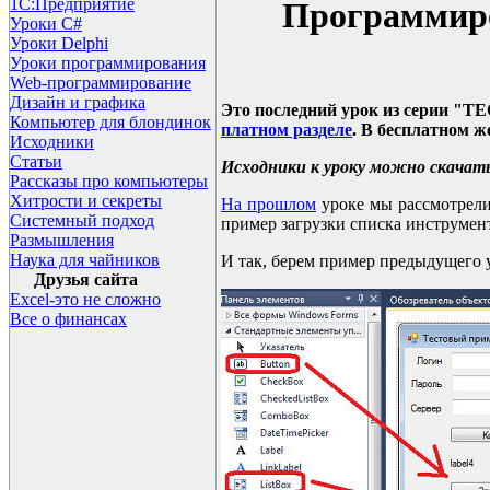
1С:Предприятие
Программиро
Уроки C#
Уроки Delphi
Уроки программирования
Web-программирование
Дизайн и графика
Это последний урок из серии "
TEC
Компьютер для блондинок
платном разделе
. В бесплатном 
Исходники
Статьи
Исходники к уроку можно скачат
Рассказы про компьютеры
Хитрости и секреты
На прошлом
уроке мы рассмотрели 
Системный подход
пример загрузки списка инструмен
Размышления
Наука для чайников
И так, берем пример предыдущего 
Друзья сайта
Excel-это не сложно
Все о финансах