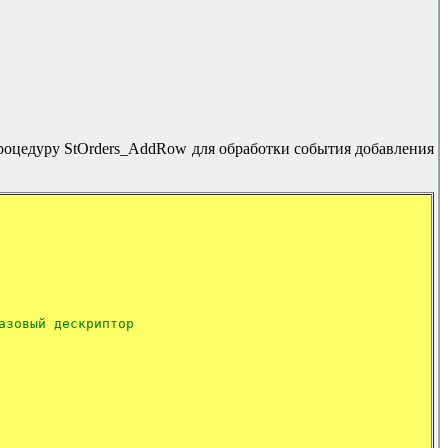
 процедуру StOrders_AddRow для обработки события добавления
азовый дескриптор