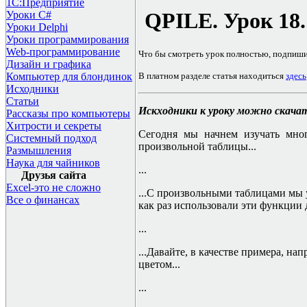
1С:Предприятие
QPILE.
Урок 18
Уроки C#
Уроки Delphi
Уроки программирования
Web-программирование
Что бы смотреть урок полностью, подпиш
Дизайн и графика
В платном разделе статья находиться
здесь
Компьютер для блондинок
Исходники
Статьи
Искходники к уроку можно скача
Рассказы про компьютеры
Хитрости и секреты
Сегодня мы начнем изучать мно
Системный подход
произвольной таблицы...
Размышления
Наука для чайников
...
Друзья сайта
Excel-это не сложно
...С произвольными таблицами мы 
Все о финансах
как раз использовали эти функции д
...
...Давайте, в качестве примера, на
цветом...
...