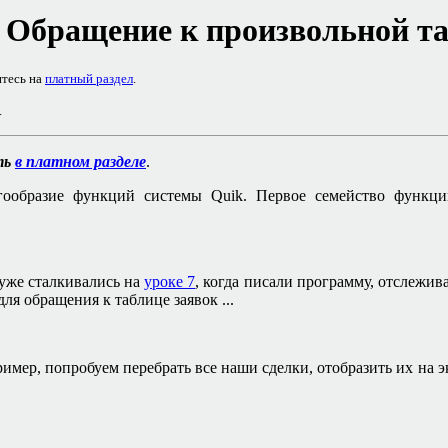
. Обращение к произвольной т
итесь на
платный раздел
.
.
ть
в платном разделе
.
гообразие функций системы
Quik
. Первое семейство функци
уже сталкивались на
уроке 7
, когда писали программу, отслежи
ля обращения к таблице заявок ...
пример, попробуем перебрать все наши сделки, отобразить их на э