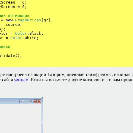
een = 0;
een = 0;
фик
котировок
 =
new
GraphPrices
(gr);
ource;
);
or =
Color
.Black;
r =
Color
.White;
афика
ate();
е настроена на акции Газпром, дневные таймфреймы, начиная с 
с сайта
Финам
. Если вы возьмете другие котировки, то вам при