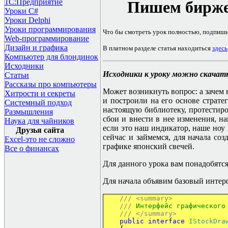
1С:Предприятие
Пишем бирже
Уроки C#
Уроки Delphi
Уроки программирования
Что бы смотреть урок полностью, подпиш
Web-программирование
Дизайн и графика
В платном разделе статья находиться
здесь
Компьютер для блондинок
Исходники
Исходники к уроку можно скачат
Статьи
Рассказы про компьютеры
Может возникнуть вопрос: а зачем
Хитрости и секреты
и построили на его основе страте
Системный подход
настоящую библиотеку, протестиров
Размышления
сбои и внести в нее изменения, 
Наука для чайников
если это наш индикатор, наше ноу 
Друзья сайта
сейчас и займемся, для начала со
Excel-это не сложно
графике японский свечей.
Все о финансах
Для данного урока вам понадобятся
Для начала объявим базовый интерф
///
<summary>
///
Интерфейс графического
///
</summary>
public
interface
IStockDra