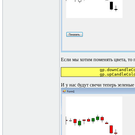
Если мы хотим поменять цвета, то 
gp.downCandleCol
gp.upCandleColo
И у нас будут свечи теперь зеленые