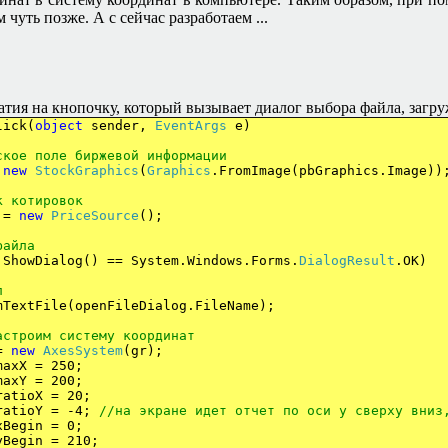
 чуть позже. А с сейчас разработаем ...
жатия на кнопочку, который вызывает диалог выбора файла, загру
lick(
object
sender,
EventArgs
e)
ское
поле
биржевой
информации
=
new
StockGraphics
(
Graphics
.FromImage(pbGraphics.Image))
к
котировок
 =
new
PriceSource
();
файла
ShowDialog() == System.Windows.Forms.
DialogResult
.OK)
л
(openFileDialog.FileName);
астроим систему координат
=
new
AxesSystem
(gr);
maxX = 250;
 = 200;
ratioX = 20;
oY = -4;
//на экране идет отчет по оси y сверху вниз
xBegin = 0;
у
Begin = 210;