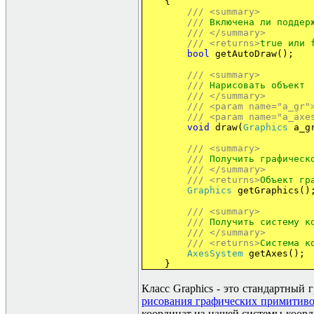
{
///
<summary>
///
Включена ли поддерж
///
</summary>
///
<returns>
true
или
f
bool
getAutoDraw();
///
<summary>
///
Нарисовать объект
///
</summary>
///
<param name="a_gr"
///
<param name="a_axe
void
draw(
Graphics
a_g
///
<summary>
///
Получить графическ
///
</summary>
///
<returns>
Объект гр
Graphics
getGraphics()
///
<summary>
///
Получить систему к
///
</summary>
///
<returns>
Система к
AxesSystem
getAxes();
}
Класс
Graphics -
это стандартный 
рисования графических примитивов 
координат из нашей системы коорд