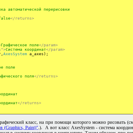
ка автоматической перерисовки
alse
</returns>
>
Графическое поле
</param>
s">
Система координат
</param>
r,
AxesSystem
a_axes);
ое поле
афического поля
</returns>
;
оординат
оординат
</returns>
графический класс, на при помощи которого можно рисовать (с
(Graphics, Paint)"
.). А вот класс
AxesSystem -
система координ
инат в систему координат в компьютере. Таким образом, при п