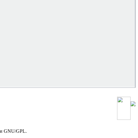
зии GNU/GPL.
!