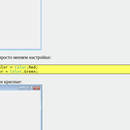
просто меняем настройки:
or =
Color
.Red;
r =
Color
.Green;
 и красные: