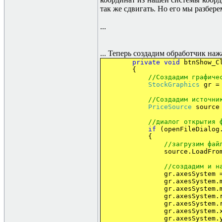
так же сдвигать. Но его мы разберем
...
... Теперь создадим обработчик на
private
void
btnShow_C
{
//
Создадим
графиче
StockGraphics
gr 
//
Создадим
источни
PriceSource
source
//
диалог
открытия
if
(openFileDialog.
{
//
загрузим
фай
source.LoadFromTextFile
//создадим и н
gr.axesSystem 
gr.axesSystem.
gr.axesSystem.maxY
gr.axesSystem.
gr.axesSystem.rati
gr.axesSystem.
gr.axesSystem.