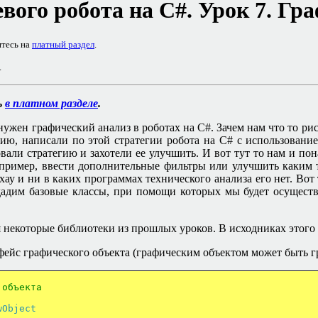
вого робота на
C#
. Урок 7.
Гра
итесь на
платный раздел
.
.
ь
в платном разделе
.
 нужен графический анализ в роботах на
C#.
Зачем нам что то р
гию, написали по этой стратегии робота на
C#
с использование
али стратегию и захотели ее улучшить. И вот тут то нам и пона
например, ввести дополнительные фильтры или улучшить каким
хау и ни в каких программах технического анализа его нет. Вот
здадим базовые классы, при помощи которых мы будет осуществ
 некоторые библиотеки из прошлых уроков. В исходниках этого 
ейс графического объекта (графическим объектом может быть гр
 объекта
wObject