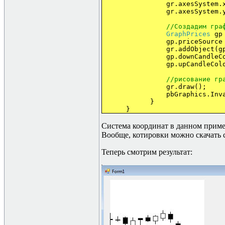
gr.axesSystem.xScr
gr.axesSystem.yScr
//
Создадим
гра
GraphPrices
gp
gp.priceSource = s
gr.addObject(gp
gp.downCandleCol
gp.upCandleColo
//
рисование
гр
gr.draw();
pbGraphics.Invalid
}
}
Система координат в данном пример
Вообще, котировки можно скачать 
Теперь смотрим результат: