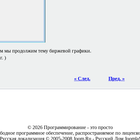
щем мы продолжим тему биржевой графики.
. )
« След.
Пред. »
© 2026 Программирование - это просто
ободное программное обеспечение, распространяемое по лицен
Русская локализация © 2005-2008 Joom.Ru - Русский Дом Joomla