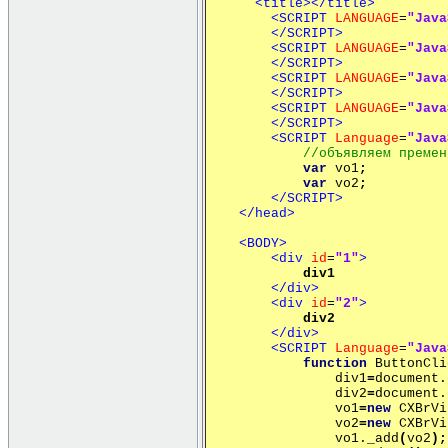
<title></title>
<SCRIPT
LANGUAGE
=
"Java
</SCRIPT>
<SCRIPT
LANGUAGE
=
"Java
</SCRIPT>
<SCRIPT
LANGUAGE
=
"Java
</SCRIPT>
<SCRIPT
LANGUAGE
=
"Java
</SCRIPT>
<SCRIPT
Language
=
"Java
//объявляем премен
var
vo1
;
var
vo2
;
</SCRIPT>
</head>
<BODY>
<div
id
=
"1"
>
div1
</div>
<div
id
=
"2"
>
div2
</div>
<SCRIPT
Language
=
"Java
function
ButtonCli
div1
=
document.
div2
=
document.
vo1
=
new
СХBrVi
vo2
=
new
СХBrVi
vo1._add
(
vo2
);