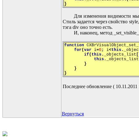
}
Для изменения видимости мы и
Стиль задается через свойство style
тэга div оно точно есть.
И, наконец, метод _set_visibl
function
СХ
BrVisualObject_set_
for
(
var
i
=
0
;
i
<
this
.
_objec
if
(
this
.
_objects_list
[
this
.
_objects_list
}
}
}
Последнее обновление ( 10.11.2011 г
Вернуться