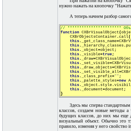
При нажатии на кнопочку "Скр
нужно нажать на кнопочку "Нажат
А теперь начнем разбор самог
// ***********************
Объ
function
СХ
BrVisualObject
(
obje
CXBrObjectsContainer
.
call
(
this
.
_get_class_name
=
СХ
BrV
this
.
_hierarchy_classes
.
pu
this
.
_object
=
object
;
this
.
_visible
=
true
;
this
.
_draw
=
СХ
BrVisualObjec
this
.
_set_visible
=
СХ
BrVisu
this
.
_draw_objects
=
СХ
BrVis
this
.
_set_visible_all
=
СХ
Br
this
.
_class_prefix
=
""
;
this
.
_palette_styles
=
new
A
this
.
_object
.
style
.
visibil
this
.
_document
=
document
;
}
Здесь мы сперва стандартным 
классов, создаем новые методы а та
будущих классов, до них мы еще 
визуальный объект. Обычно это тэ
правило, изменяя у него свойство 