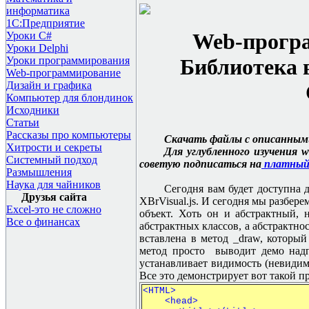
информатика
1С:Предприятие
Web-
програ
Уроки C#
Уроки Delphi
Уроки программирования
Библиотека 
Web-программирование
Дизайн и графика
Компьютер для блондинок
Исходники
Статьи
Рассказы про компьютеры
Скачать файлы с описанны
Хитрости и секреты
Для углубленного изучения 
Системный подход
советую подписаться на
платный 
Размышления
Наука для чайников
Сегодня вам будет доступна 
Друзья сайта
XBrVisual.js. И сегодня мы разбер
Excel-это не сложно
объект. Хоть он и абстрактный, 
Все о финансах
абстрактных классов, а абстрактно
вставлена в метод _draw, который
метод просто выводит демо надпис
устанавливает видимость (невидимо
Все это демонстрирует вот такой п
<HTML>
<head>