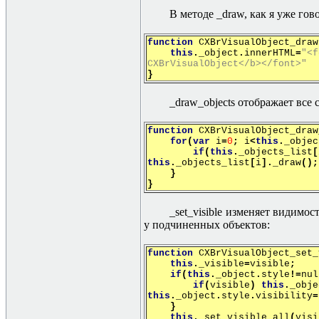
В методе _draw, как я уже гов
function
СХBrVisualObject_draw
this
.
_object
.
innerHTML
=
"<f
СХBrVisualObject</b></font>"
}
_draw_objects отображает все
function
СХ
BrVisualObject_draw
for
(
var
i
=
0
;
i
<
this
.
_objec
if
(
this
.
_objects_list
[
this
.
_objects_list
[
i
].
_draw
();
}
}
_set_visible изменяет видимос
у подчиненных объектов:
function
СХ
BrVisualObject_set_
this
.
_visible
=
visible
;
if
(
this
.
_object
.
style
!=
nul
if
(
visible
)
this
.
_obje
this
.
_object
.
style
.
visibility
=
}
this
.
_set_visible_all
(
visi