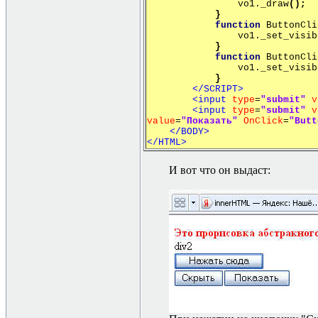
vo1._draw
();
}
function
ButtonCli
vo1._set_visib
}
function
ButtonCli
vo1._set_visib
}
</SCRIPT>
<input
type
=
"submit"
v
<input
type
=
"submit"
v
value
=
"Показать"
OnClick
=
"Butt
</BODY>
</HTML>
И вот что он выдаст: