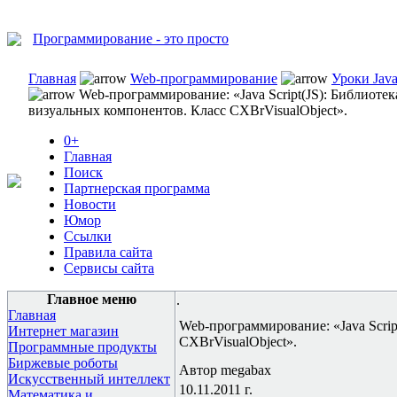
Программирование - это просто
Главная
Web-программирование
Уроки Java
Web-программирование: «Java Script(JS): Библиотек
визуальных компонентов. Класс СХBrVisualObject».
0+
Главная
Поиск
Партнерская программа
Новости
Юмор
Ссылки
Правила сайта
Сервисы сайта
Главное меню
.
Главная
Web-программирование: «Java Scrip
Интернет магазин
СХBrVisualObject».
Программные продукты
Биржевые роботы
Автор megabax
Искусственный интеллект
10.11.2011 г.
Математика и