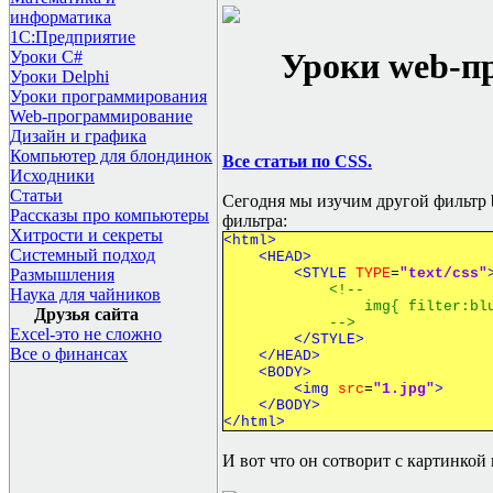
информатика
1С:Предприятие
Уроки
web-
п
Уроки C#
Уроки Delphi
Уроки программирования
Web-программирование
Дизайн и графика
Компьютер для блондинок
Все статьи по CSS.
Исходники
Статьи
Сегодня мы изучим другой фильтр
Рассказы про компьютеры
фильтра:
Хитрости и секреты
<html>
Системный подход
<HEAD>
<STYLE
TYPE
=
"text/css"
Размышления
<!--
Наука для чайников
img{ filter:blur(add=tr
Друзья сайта
-->
Excel-это не сложно
</STYLE>
Все о финансах
</HEAD>
<BODY>
<img
src
=
"1.jpg"
>
</BODY>
</html>
И вот что он сотворит с картинкой