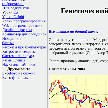
информатика
1С:Предприятие
Генетический
Уроки C#
Уроки Delphi
Уроки программирования
Web-программирование
Дизайн и графика
Все статьи по данной теме.
Компьютер для блондинок
Исходники
Снова начну с новостей. Модерни
Статьи
совершаются через интерфейс ITer
Рассказы про компьютеры
переделать программу для торговл
Хитрости и секреты
выбранный терминал (
Quik,
Алор Т
Системный подход
Размышления
Теперь продолжу анализ идей, озв
Наука для чайников
Друзья сайта
Сигнал от 23.04.2004.
Excel-это не сложно
Все о финансах