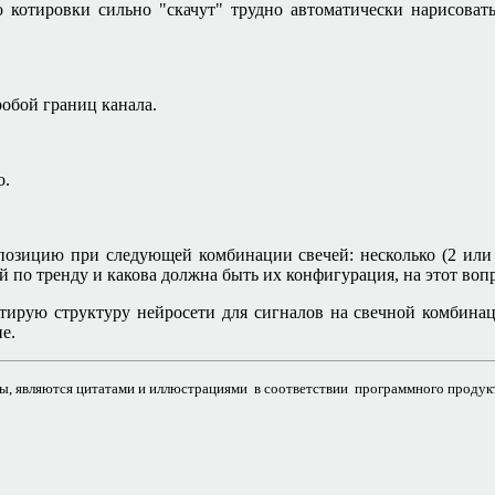
то котировки сильно "скачут" трудно автоматически нарисовать
робой границ канала.
о.
позицию при следующей комбинации свечей: несколько (2 или 
й по тренду и какова должна быть их конфигурация, на этот вопр
ирую структуру нейросети для сигналов на свечной комбинаци
е.
ы, являются цитатами и иллюстрациями в соответствии программного продукт