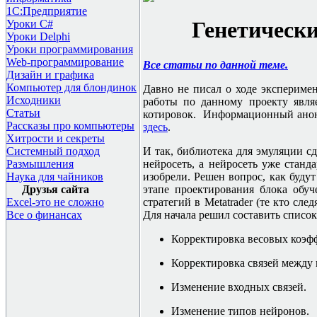
1С:Предприятие
Генетическ
Уроки C#
Уроки Delphi
Уроки программирования
Web-программирование
Все статьи по данной теме.
Дизайн и графика
Компьютер для блондинок
Давно не писал о ходе эксперимен
Исходники
работы по данному проекту явля
Статьи
котировок. Информационный анон
Рассказы про компьютеры
здесь
.
Хитрости и секреты
И так, библиотека для эмуляции сд
Системный подход
нейросеть, а нейросеть уже станд
Размышления
изобрели. Решен вопрос, как будут
Наука для чайников
этапе проектирования блока обуч
Друзья сайта
стратегий в
Metatrader (
те кто след
Excel-это не сложно
Для начала решил составить список
Все о финансах
Корректировка весовых коэф
Корректировка связей между 
Изменение входных связей.
Изменение типов нейронов.