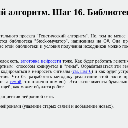
ий алгоритм. Шаг 16. Библиот
тального проекта "Генетический алгоритм". Но, тем не менее, 
ется библиотека "
Stock-
эмулятор", написанная на
C#.
Она пр
с этой библиотеки и условия получения исходников можно по
елок есть,
заготовка нейросети
тоже. Как будет работать генети
артным способом кодируется в "гены". Обрабатываться эти ге
 кодироваться в нейросеть сигналы (
см. шаг 6
) и как будет уст
ения. Что бы разработать методику реализации этой части 
ят за
темой
, это отлично помнят). Эти эксперименты буквально
 идей, как может обучатся робот:
фициентов нейронной сети.
нейронами (удаление старых связей и добавление новых).