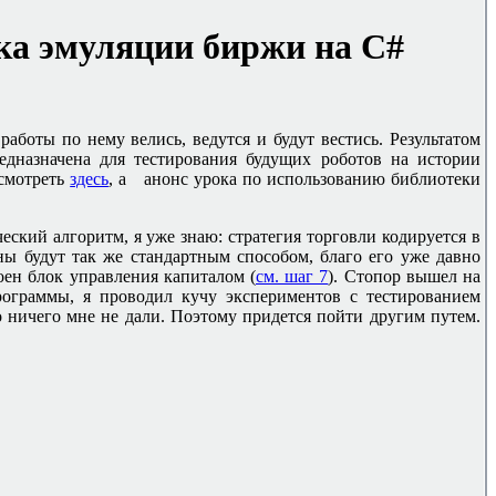
ека эмуляции биржи на
C#
работы по нему велись, ведутся и будут вестись. Результатом
едназначена для тестирования будущих роботов на истории
смотреть
здесь
, а анонс урока по использованию библиотеки
ческий алгоритм, я уже знаю: стратегия торговли кодируется в
ны будут так же стандартным способом, благо его уже давно
роен блок управления капиталом (
см. шаг 7
). Стопор вышел на
программы, я проводил кучу экспериментов с тестированием
 ничего мне не дали. Поэтому придется пойти другим путем.