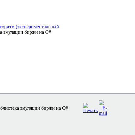
лгоритм (экспериментальный
ка эмуляции биржи на C#
иблиотека эмуляции биржи на C#