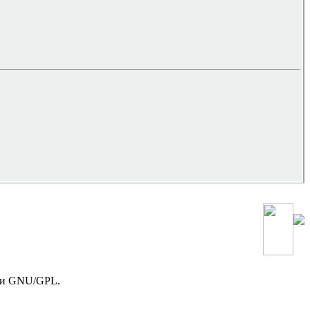
зии GNU/GPL.
!