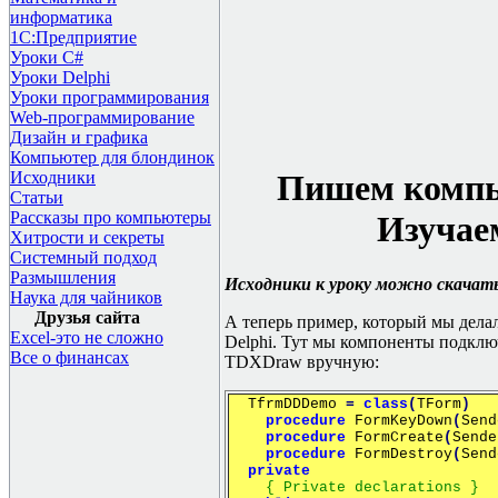
информатика
1С:Предприятие
Уроки C#
Уроки Delphi
Уроки программирования
Web-программирование
Дизайн и графика
Компьютер для блондинок
Исходники
Пишем компью
Статьи
Рассказы про компьютеры
Изучае
Хитрости и секреты
Системный подход
Размышления
Исходники к уроку можно скачат
Наука для чайников
Друзья сайта
А теперь пример, который мы дела
Excel-это не сложно
Delphi. Тут мы компоненты подключ
Все о финансах
TDXDraw вручную:
TfrmDDDemo
=
class
(
TForm
)
procedure
FormKeyDown
(
Send
procedure
FormCreate
(
Sende
procedure
FormDestroy
(
Send
private
{ Private declarations }