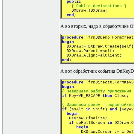
public
{ Public declarations }
DXDraw
:
TDXDraw
;
end
;
А во вторых, надо в обработчике 
procedure
TfrmDDDemo
.
FormCreat
begin
DXDraw
:=
TDXDraw
.
Create
(
self
)
DXDraw
.
Parent
:=
self
;
DXDraw
.
Align
:=
alClient
;
end
;
А вот обработчик события OnKeyDo
procedure
TfrmDirectX
.
FormKeyD
begin
{ Завершаем работу приложения 
if
Key
=
VK_ESCAPE
then
Close
;
{ Изменяем режим - экранный/по
if
(
ssAlt
in
Shift
)
and
(
Key
=
V
begin
DXDraw
.
Finalize
;
if
doFullScreen
in
DXDraw
.
O
begin
DXDraw
.
Cursor
:=
crDef