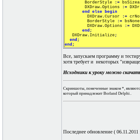
BorderStyle
:=
bsSizea
DXDraw
.
Options
:=
DXDr
end
else
begin
DXDraw
.
Cursor
:=
crNo
BorderStyle
:=
bsNone
DXDraw
.
Options
:=
DXD
end
;
DXDraw
.
Initialize
;
end
;
end
;
Все, запускаем программу и тестир
хотя требует и некоторых "извращ
Исходники к уроку можно скачат
Скриншоты, помеченные знаком *, являютс
который принадлежит Borland Delphi..
Последнее обновление ( 06.11.2011 г