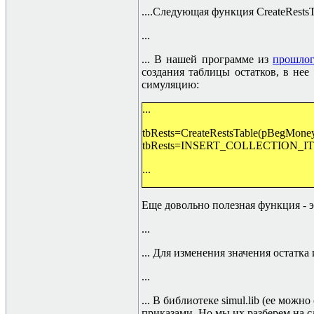
....Следующая функция CreateRestsTa
...
... В нашей программе из
прошлог
создания таблицы остатков, в не
симуляцию:
...
tbRests=CreateRestsTable(pBegMone
tbRests=INSERT_COLLECTION_ITEM(tb
...
Еще довольно полезная функция - эт
...
... Для изменения значения остатка
...
... В библиотеке simul.lib (ее можно
приказами. Но мы их разберем на 