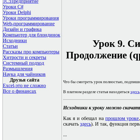
1С:Предприятие
Уроки C#
Уроки Delphi
Уроки программирования
Web-программирование
Дизайн и графика
Компьютер для блондинок
Исходники
Урок 9. С
Статьи
Рассказы про компьютеры
Продолжение (qp
Хитрости и секреты
Системный подход
Размышления
Наука для чайников
Друзья сайта
Что бы смотреть урок полностью, подпиш
Excel-это не сложно
Все о финансах
В платном разделе статья находиться
здесь
Исходники к уроку можно скачат
Как я и обещал на
прошлом уроке
скачать
здесь
). И так, функция перв
...