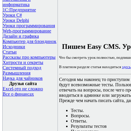
информатика
1С:Предприятие
Уроки C#
Уроки Delphi
Уроки программирования
Web-программирование
Дизайн и графика
Компьютер для блондинок
Пишем Easy CMS. Уро
Исходники
Статьи
Рассказы про компьютеры
Что бы смотреть урок полностью, подпиш
Хитрости и секреты
В платном разделе статья находиться
здесь
Системный подход
Размышления
Наука для чайников
Сегодня мы наконец то приступим к 
Друзья сайта
будут всевозможные тесты. Пользова
Excel-это не сложно
отвечать на вопросы, после чего пр
Все о финансах
вводиться в админке или загружать
Прежде чем начать писать сайта, да
Тесты.
Вопросы.
Ответы.
Результаты тестов