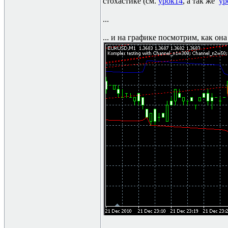
стохастике (см.
урок14
, а так же
ур
...
... и на графике посмотрим, как она