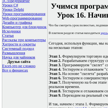
1С:Предприятие
Учимся програм
Уроки C#
Уроки Delphi
Урок
16
. Начи
Уроки программирования
Web-программирование
Дизайн и графика
Что бы смотреть урок полностью, подпиш
Компьютер для блондинок
Исходники
В платном разделе статья находиться
здесь
Статьи
Рассказы про компьютеры
Сегодня, используя функции, мы на
Хитрости и секреты
на несколько этапов:
Системный подход
Размышления
Этап 1.
Формулируем торговую ид
Наука для чайников
Этап 2.
Разрабатываем
структуру с
Друзья сайта
Этап 3.
Программируем "скелет" с
Excel-это не сложно
Этап 4.
Тестируем и отлаживаем "с
Все о финансах
Этап 5.
На основе "скелета" разра
Этап 6.
Тестируем и совершенству
Этап 7.
Полученную на 6-ом этапе 
реальном времени.
Этап 8.
Тестируем и отлаживаем со
Этап 9.
Переходим на реальный сче
И так, начнем с этапа 1. Формируе