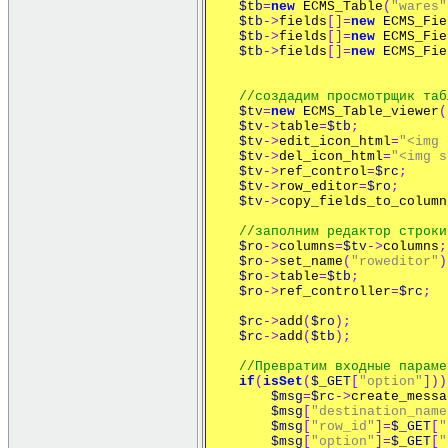
$tb
=
new
ECMS_Table
(
"wares"
$tb
->
fields
[]=
new
ECMS_Fie
$tb
->
fields
[]=
new
ECMS_Fie
$tb
->
fields
[]=
new
ECMS_Fie
//создадим просмотрщик таб
$tv
=
new
ECMS_Table_viewer
(
$tv
->
table
=
$tb
;
$tv
->
edit_icon_html
=
"<img 
$tv
->
del_icon_html
=
"<img s
$tv
->
ref_control
=
$rc
;
$tv
->
row_editor
=
$ro
;
$tv
->
copy_fields_to_column
//заполним редактор строки
$ro
->
columns
=
$tv
->
columns
;
$ro
->
set_name
(
"roweditor"
)
$ro
->
table
=
$tb
;
$ro
->
ref_controller
=
$rc
;
$rc
->
add
(
$ro
);
$rc
->
add
(
$tb
);
//Превратим входные параме
if
(
isSet
(
$_GET
[
"option"
]))
$msg
=
$rc
->
create_messa
$msg
[
"destination_name
$msg
[
"row_id"
]=
$_GET
[
"
$msg
[
"option"
]=
$_GET
[
"