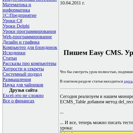
10.04.2011 г.
Математика и
информатика
1С:Предприятие
Уроки C#
Уроки Delphi
Уроки программирования
Web-программирование
Дизайн и графика
Компьютер для блондинок
Пишем Easy CMS. Уро
Исходники
Статьи
Рассказы про компьютеры
Хитрости и секреты
Что бы смотреть урок полностью, подпиш
Системный подход
Размышления
В платном разделе статья находиться
здесь
Наука для чайников
Друзья сайта
Excel-это не сложно
Сегодня реализуем в нашем миниред
Все о финансах
ECMS_Table добавим метод del_reco
...
...
И все, теперь можно писать тес
урока: