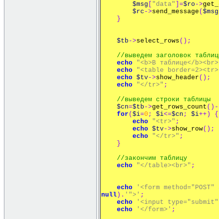
$msg
[
"data"
]=
$ro
->
get_
$rc
->
send_message
(
$msg
}
$tb
->
select_rows
();
//выведем заголовок таблиц
echo
"<b>В таблице</b><br>
echo
"<table border=2><tr>
echo
$tv
->
show_header
();
echo
"</tr>"
;
//
выведем
строки
таблицы
$cn
=
$tb
->
get_rows_count
()-
for
(
$i
=
0
;
$i
<=
$cn
;
$i
++)
{
echo
"<tr>"
;
echo
$tv
->
show_row
();
echo
"</tr>"
;
}
//закончим таблицу
echo
"</table><br>"
;
echo
'<form method="POST" 
null
).
'">'
;
echo
'<input type="submit"
echo
'</form>'
;