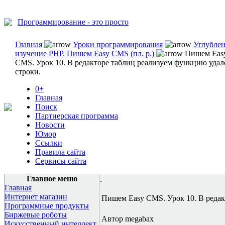
Программирование - это просто
Главная
Уроки программирования
Углубле
изучение PHP. Пишем Easy CMS (пл. р.)
Пишем Eas
CMS. Урок 10. В редакторе таблиц реализуем функцию удал
строки.
0+
Главная
Поиск
Партнерская программа
Новости
Юмор
Ссылки
Правила сайта
Сервисы сайта
Главное меню
.
Главная
Интернет магазин
Пишем Easy CMS. Урок 10. В редак
Программные продукты
Биржевые роботы
Автор megabax
Искусственный интеллект