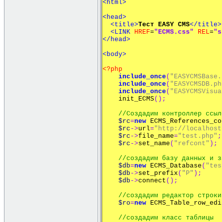
<html>
<head>
<title>
Тест
EASY CMS
</title>
<LINK
HREF
=
"ECMS.css"
REL
=
"s
</head>
<body>
<?php
include_once
(
"EASYCMSBase.
include_once
(
"EASYCMSDB.ph
include_once
(
"EASYCMSVisua
init_ECMS
();
//
Создадим
контроллер
ссыл
$rc
=
new
ECMS_References_co
$rc
->
url
=
"http://localhost
$rc
->
file_name
=
"test.php"
;
$rc
->
set_name
(
"refcont"
);
//создадим базу данных и з
$db
=
new
ECMS_Database
(
"tes
$db
->
set_prefix
(
"P"
);
$db
->
connect
();
//
создадим
редактор
строки
$ro
=
new
ECMS_Table_row_edi
//
создадим
класс
таблицы