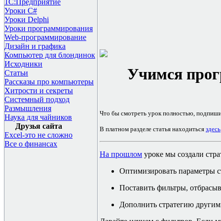
1С:Предприятие
Уроки C#
Уроки Delphi
Уроки программирования
Web-программирование
Дизайн и графика
Компьютер для блондинок
Исходники
Учимся прог
Статьи
Рассказы про компьютеры
Хитрости и секреты
Системный подход
Размышления
Что бы смотреть урок полностью, подпиш
Наука для чайников
Друзья сайта
В платном разделе статья находиться
здесь
Excel-это не сложно
Все о финансах
На прошлом
уроке мы создали стра
Оптимизировать параметры с
Поставить фильтры, отбрасы
Дополнить стратегию другими