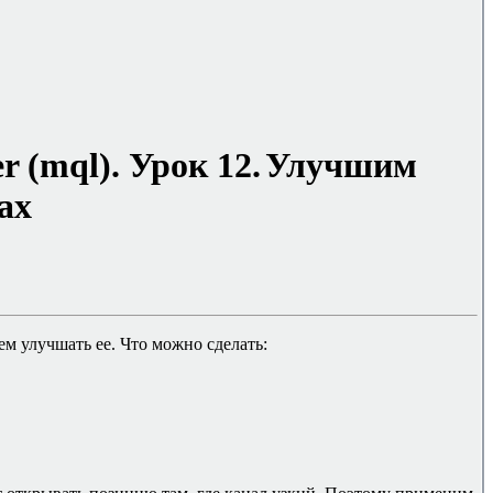
er
(mql)
. Урок
12
.
Улучшим
ах
дем улучшать ее. Что можно сделать: