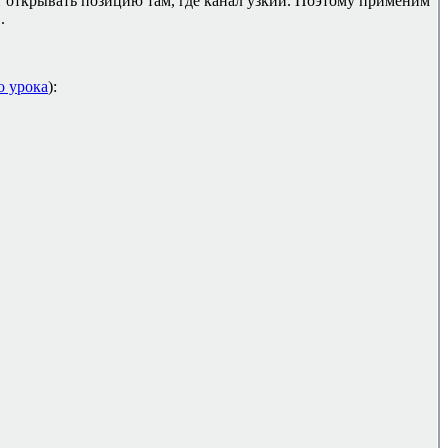
ит открывать позицию там, где канал узкий. Поэтому применим
..
о урока
):