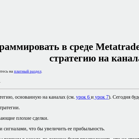
раммировать в среде
Metatrad
стратегию на канал
итесь на
платный раздел
.
.
тегию, основанную на каналах (см.
урок 6
и
урок 7
). Сегодня бу
тратегии.
вающие плохие сделки.
 сигналами, что бы увеличить ее прибыльность.