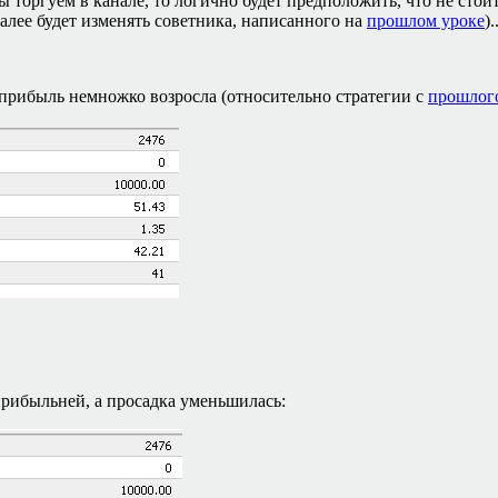
ы торгуем в канале, то логично будет предположить, что не сто
далее будет изменять советника, написанного на
прошлом уроке
).
о прибыль немножко возросла (относительно стратегии с
прошлог
 прибыльней, а просадка уменьшилась: