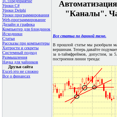
1С:Предприятие
Автоматизация 
Уроки C#
Уроки Delphi
"Каналы". Ча
Уроки программирования
Web-программирование
Дизайн и графика
Компьютер для блондинок
Исходники
Все статьи по данной теме.
Статьи
Рассказы про компьютеры
В прошлой статье мы разобрали м
Хитрости и секреты
вершинам. Теперь давайте подумае
Системный подход
за n-таймфреймов, допустим, за 
Размышления
построения линии тренда:
Наука для чайников
Друзья сайта
Excel-это не сложно
Все о финансах