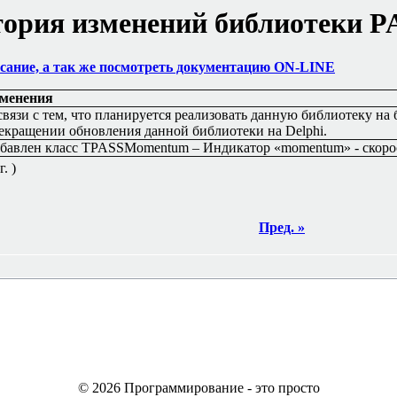
ория изменений библиотеки PA
сание, а так же посмотреть документацию ON-LINE
менения
связи с тем, что планируется реализовать данную библиотеку на
екращении обновления данной библиотеки на
Delphi.
бавлен класс TPASSMomentum
– Индикатор «
momentum
» - скор
. )
Пред. »
© 2026 Программирование - это просто