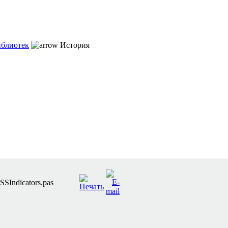
иблиотек
История
SIndicators.pas