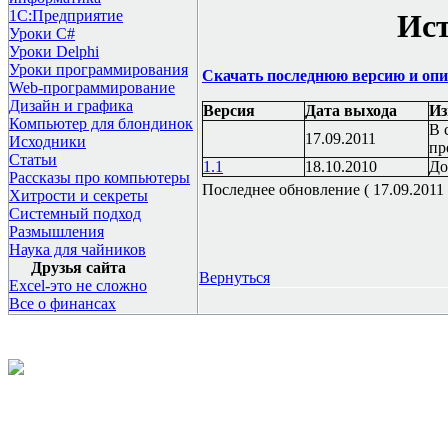
1С:Предприятие
Ист
Уроки C#
Уроки Delphi
Уроки программирования
Скачать последнюю версию и опи
Web-программирование
Дизайн и графика
Версия
Дата выхода
Из
Компьютер для блондинок
В 
17.09.2011
Исходники
пр
Статьи
1.1
18.10.2010
До
Рассказы про компьютеры
Последнее обновление ( 17.09.2011 г
Хитрости и секреты
Системный подход
Размышления
Наука для чайников
Друзья сайта
Вернуться
Excel-это не сложно
Все о финансах