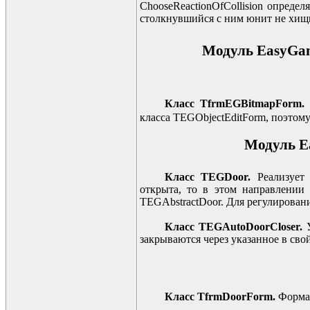
ChooseReactionOfCollision определя
столкнувшийся с ним юнит не хищ
Модуль EasyGam
Класс TfrmEGBitmapForm.
класса TEGObjectEditForm, поэтому
Модуль Ea
Класс TEGDoor.
Реализует
открыта, то в этом направлении 
TEGAbstractDoor. Для регулирован
Класс TEGAutoDoorCloser.
закрываются через указанное в сво
Класс TfrmDoorForm.
Форма 