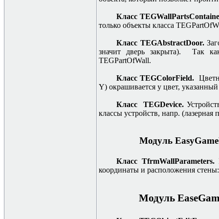
Класс TEGWallPartsContain
только объекты класса TEGPartOfWa
Класс TEGAbstractDoor.
Заг
значит дверь закрыта). Так ка
TEGPartOfWall.
Класс TEGColorField.
Цветн
Y
) окрашивается у цвет, указанный
Класс TEGDevice.
Устройст
классы устройств, напр. (лазерная 
Модуль EasyGameW
Класс TfrmWallParameters.
координаты и расположения стены: с
Модуль EaseGame