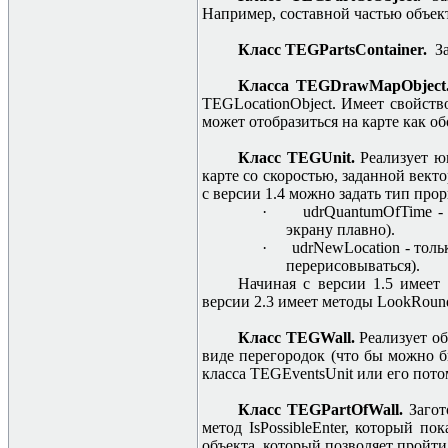
Например, составной частью объект
Класс TEGPartsContainer.
За
Класса TEGDrawMapObjec
TEGLocationObject. Имеет свойств
может отобразиться на карте как об
Класс TEGUnit.
Реализует ю
карте со скоростью, заданной вект
с версии 1.4 можно задать тип про
·
udrQuantumOfTime - 
экрану плавно).
·
udrNewLocation - тол
перерисовываться).
Начиная с версии 1.5 имеет
версии 2.3 имеет методы LookRoun
Класс TEGWall.
Реализует о
виде перегородок (что бы можно б
класса TEGEventsUnit или его пото
Класс TEGPartOfWall.
Загот
метод IsPossibleEnter, который по
объекта, который позволяет пройти