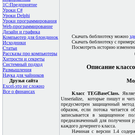
1С:Предприятие
Уроки C#
Уроки Delphi
Уроки программирования
Web-программирование
Дизайн и графика
Скачать библиотеку можно
зд
Компьютер для блондинок
Скачать библиотеку с приме
Исходники
Посмотреть историю изменен
Статьи
Рассказы про компьютеры
Хитрости и секреты
Системный подход
Описание
класс
Размышления
Наука для чайников
Мо
Друзья сайта
Excel-это не сложно
Все о финансах
Класс TEGBaseClass.
Являе
U
n
serialize, которые пишут и чи
предусмотрен защищенный метод 
образом, если потока читается 
записывается в защищенное пол
предназначенный для получения р
каждого дочернего класса.
Начиная с версии 1.4 содер