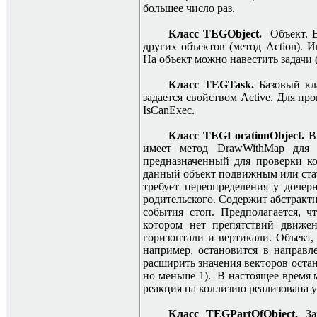
большее число раз.
Класс TEGObject.
Объект. В
других объектов (метод Action). Име
На объект можно навестить задачи
Класс TEGTask.
Базовый кл
задается свойством Active. Для пр
IsCanExec.
Класс TEGLocationObject.
В
имеет метод DrawWithMap для е
предназначенный для проверки ко
данный объект подвижным или стат
требует переопределения у дочер
родительского. Содержит абстракт
события стоп. Предполагается, ч
котором нет препятствий движе
горизонтали и вертикали. Объект,
например, остановится в направл
расширить значения векторов остан
но меньше 1). В настоящее время ме
реакция на коллизию реализована у
Класс
TEGPartOfObject
.
За