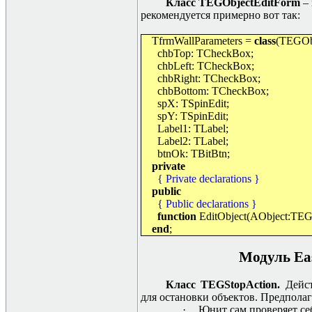
Класс TEGObjectEditForm
–
рекомендуется примерно вот так:
TfrmWallParameters =
class
(TEGOb
chbTop: TCheckBox;
chbLeft: TCheckBox;
chbRight: TCheckBox;
chbBottom: TCheckBox;
spX: TSpinEdit;
spY: TSpinEdit;
Label1: TLabel;
Label2: TLabel;
btnOk: TBitBtn;
private
{ Private declarations }
public
{ Public declarations }
function
EditObject(AObject:TEGB
end
;
Модуль Ea
Класс TEGStopAction.
Дейс
для остановки объектов. Предполаг
·
Юнит сам проверяет се