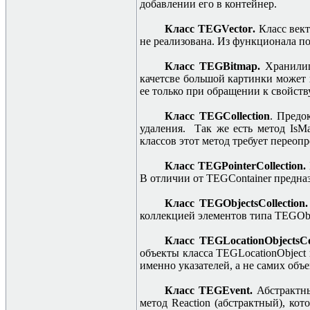
добавлении его в контейнер.
Класс
TEGVector
.
Класс век
не реализована. Из функционала по
Класс TEGBitmap.
Хранили
качетсве большой картинки может х
ее только при обращении к свойств
Класс TEGCollection
. Предо
удаления. Так же есть метод IsMa
классов этот метод требует переоп
Класс TEGPointerCollection.
В отличии от TEGContainer предназ
Класс
TEGObjectsCollection
коллекцией элементов типа TEGObj
Класс
TEGLocationObjectsCo
объекты класса TEGLocationObject
именно указателей, а не самих объе
Класс TEGEvent.
Абстрактны
метод Reaction (абстрактный), ко