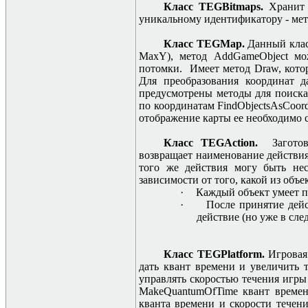
Класс TEGBitmaps.
Хранит 
уникальному идентификатору - мет
Класс TEGMap.
Данный клас
MaxY), метод AddGameObject мож
потомки. Имеет метод Draw, кото
Для преобразования координат 
предусмотрены методы для поиска 
по координатам FindObjectsAsCoo
отображение карты ее необходимо 
Класс TEGAction.
Заготов
возвращает наименование действия.
того же действия могу быть нес
зависимости от того, какой из объе
·
Каждый объект умеет п
·
После принятие дейс
действие (но уже в сл
Класс TEGPlatform.
Игровая
дать квант времени и увеличить
управлять скоростью течения игры
MakeQuantumOfTime квант времени
кванта времени и скорости течени