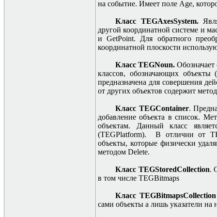
на событие. Имеет поле Age, котор
Класс
TEGAxesSystem
.
Явл
другой координатной системе и ма
и
GetPoint
. Для обратного преоб
координатной плоскости использу
Класс TEGNoun.
Обозначает 
классов, обозначающих объекты 
предназначена для совершения дей
от других объектов содержит метод
Класс TEGContainer
. Предн
добавление объекта в список. Ме
объектам. Данный класс являе
(TEGPlatform). В отличии от
TE
объекты, которые физически удаля
методом Delete.
Класс
TEGStoredCollection
. 
в том числе
TEGBitmaps
Класс
TEGBitmapsCollection
сами объекты а лишь указатели на н