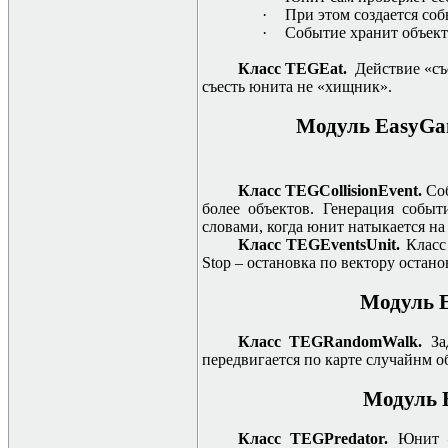
·
При этом создается соб
·
Событие хранит объект
Класс TEGEat.
Действие «съ
съесть юнита не «хищник».
Модуль EasyGam
Класс TEGCollisionEvent.
Со
более объектов. Генерация собы
словами, когда юнит натыкается на 
Класс TEGEventsUnit.
Класс
Stop – остановка по вектору остано
Модуль E
Класс TEGRandomWalk.
За
передвигается по карте случайнм о
Модуль 
Класс TEGPredator.
Юнит 