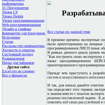
информатика
1С:Предприятие
Разрабатыва
Уроки C#
Уроки Delphi
Уроки программирования
Web-программирование
Дизайн и графика
Все статьи по данной теме
Компьютер для блондинок
Исходники
В прежние времена экспертные си
Статьи
были ориентированы на мощные Э
Рассказы про компьютеры
программирования ЛИСП (язык обра
Хитрости и секреты
В рамках данного цикла уроков м
Системный подход
"Как построить свою экспертную с
Размышления
языке программирования БЕ
Наука для чайников
ориентированного программирован
Друзья сайта
Excel-это не сложно
Прежде чем приступить к разраб
Все о финансах
систем и искусственного интеллект
И так, для начала давайте ответим
так определяет этот термин:
экспе
и знания вместе с опытом эксперта
решение
поставленной задачи. К д
пояснять
ход своих рассуждений
в 