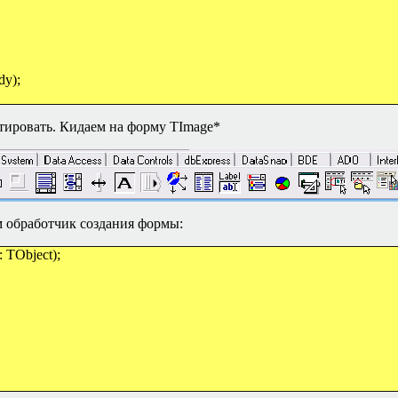
dy);
естировать. Кидаем на форму
TImage*
 обработчик создания формы:
 TObject);