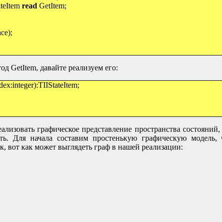
ateItem
read
GetItem;
ce);
тод
GetItem,
давайте реализуем его:
ex:integer):TIIStateItem;
реализовать графическое представление пространства состояний
ать. Для начала составим простенькую графическую модель,
к, вот как может выглядеть граф в нашей реализации: