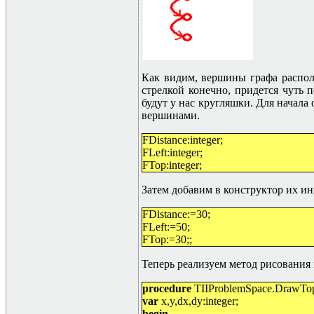
Как видим, вершины графа распол
стрелкой конечно, придется чуть п
будут у нас кругляшки. Для начала
вершинами.
FDistance:integer;
FLeft:integer;
FTop:integer;
Затем добавим в конструктор их и
FDistance:=30;
FLeft:=50;
FTop:=30;;
Теперь реализуем метод рисования
procedure
TIIProblemSpace.DrawTop(
var
x,y,dx,dy:integer;
begin