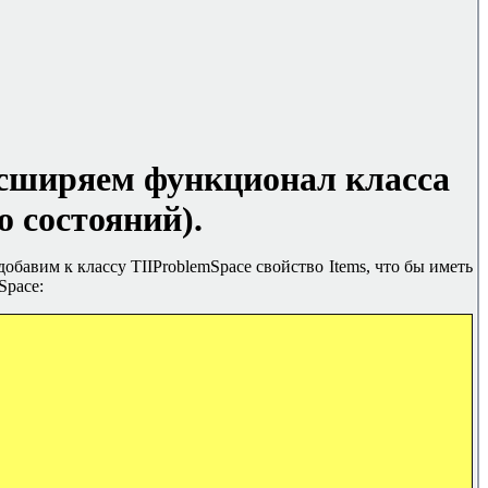
асширяем функционал класса
о состояний)
.
 добавим к классу TIIProblemSpace свойство
Items,
что бы иметь
Space: