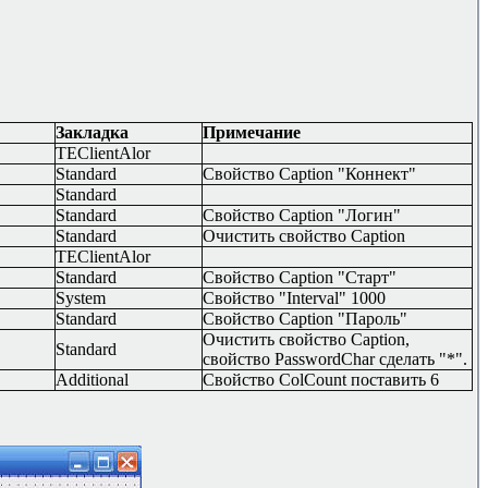
Закладка
Примечание
TEClientAlor
Standard
Свойство
Caption "
Коннект
"
Standard
Standard
Свойство
Caption "
Логин
"
Standard
Очистить свойство
Caption
TEClientAlor
Standard
Свойство
Caption "
Старт
"
System
Свойство
"Interval" 1000
Standard
Свойство
Caption "
Пароль
"
Очистить свойство
Caption,
Standard
свойство
PasswordChar
сделать "*".
Additional
Свойство
ColCount
поставить 6