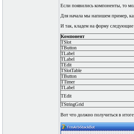
Если появились компоненты, то м
Для начала мы напишем пример, ка
И так, кладем на форму следующие
Компонент
TSlot
TButton
TLabel
TLabel
TEdit
TSlotTable
TButton
T
Timer
TLabel
TEdit
TStringGrid
Вот что должно получиться в итоге