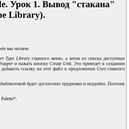
e.
Урок 1. Вывод "стакана"
pe Library
).
etn
мы читаем:
t Type Library
главного меню
,
а затем из списка доступных
rapper
и нажать кнопку
Create Unit
.
Это приведет к созданию
о добавить ссылку на этот файл в предложении
Uses
главного
с библиотекой будет достаточно трудоемко и неудобно. Поэтому
Palette*: