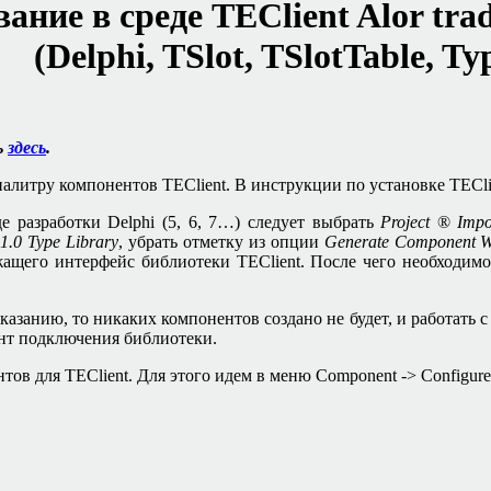
ание в среде
TEClient Alor trad
(
Delphi, TSlot, TSlotTable,
Ty
ь
здесь
.
ь палитру компонентов
TEClient.
В инструкции по установке
TECli
де разработки
Delphi (5, 6, 7…)
следует выбрать
Project
®
Impor
1.0 Type Library
,
убрать отметку из опции
Generate Component W
ащего интерфейс библиотеки
TEClient
. После чего необходим
указанию, то никаких компонентов создано не будет, и работать 
нт подключения библиотеки.
нтов для
TEClient.
Для этого идем в меню
Component -> Configure 