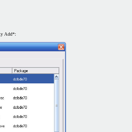
ку
Add*: