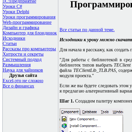
1С:Предприятие
Программиров
Уроки C#
Уроки Delphi
Уроки программирования
Web-программирование
Дизайн и графика
Все статьи по данной теме.
Компьютер для блондинок
Исходники
Исходники к уроку можно скачат
Статьи
Рассказы про компьютеры
Для начала я расскажу, как создат
Хитрости и секреты
Системный подход
"Для работы с библиотекой в сре
Размышления
библиотек типов выбрать
TEClient 
Наука для чайников
файла
TEClientLib
_
TLB
.
PAS
,
содерж
Друзья сайта
модуля проекта."
Excel-это не сложно
Если же вы будете следовать этом 
Все о финансах
я предлагаю альтернативный вариа
Шаг 1.
Создадим палитру компоне