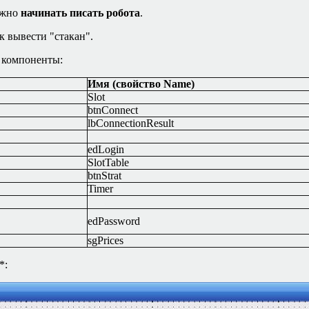
ожно
начинать писать робота
.
к вывести "стакан".
 компоненты:
Имя (свойство
Name)
Slot
btnConnect
lbConnectionResult
edLogin
SlotTable
btnStrat
Timer
edPassword
sgPrices
*
: