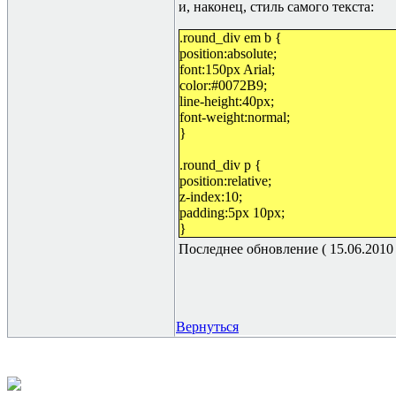
и, наконец, стиль самого текста:
.round_div em b {
position:absolute;
font:150px Arial;
color:#0072B9;
line-height:40px;
font-weight:normal;
}
.round_div p {
position:relative;
z-index:10;
padding:5px 10px;
}
Последнее обновление ( 15.06.2010 г
Вернуться