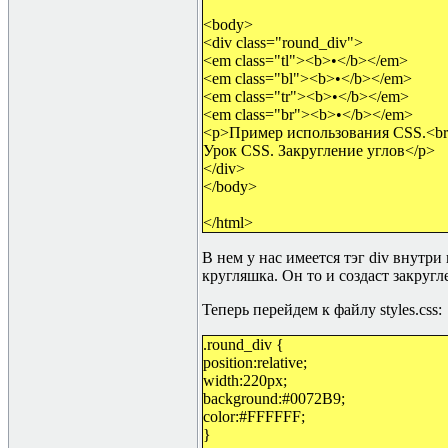
<body>
<div class="round_div">
<em class="tl"><b>•</b></em>
<em class="bl"><b>•</b></em>
<em class="tr"><b>•</b></em>
<em class="br"><b>•</b></em>
<p>Пример использования CSS.<br
Урок CSS. Закругление углов</p>
</div>
</body>
</html>
В нем у нас имеется тэг
div
внутри 
кругляшка. Он то и создаст закругл
Теперь перейдем к файлу styles.css:
.round_div {
position:relative;
width:220px;
background:#0072B9;
color:#FFFFFF;
}