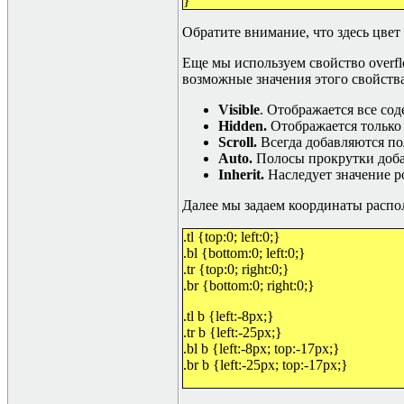
}
Обратите внимание, что здесь цвет 
Еще мы используем свойство overfl
возможные значения этого свойств
V
isible
. Отображается все со
H
idden
.
Отображается только 
S
croll
.
Всегда добавляются п
A
uto
.
Полосы прокрутки доба
I
nherit
.
Наследует значение р
Далее мы задаем координаты распо
.tl {top:0; left:0;}
.bl {bottom:0; left:0;}
.tr {top:0; right:0;}
.br {bottom:0; right:0;}
.tl b {left:-8px;}
.tr b {left:-25px;}
.bl b {left:-8px; top:-17px;}
.br b {left:-25px; top:-17px;}