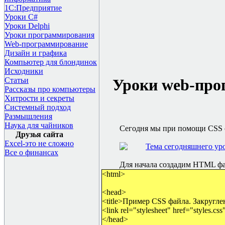
1С:Предприятие
Уроки C#
Уроки Delphi
Уроки программирования
Web-программирование
Дизайн и графика
Компьютер для блондинок
Исходники
Статьи
Уроки
web-
про
Рассказы про компьютеры
Хитрости и секреты
Системный подход
Размышления
Наука для чайников
Сегодня мы при помощи
CSS
Друзья сайта
Excel-это не сложно
Все о финансах
Для начала создадим
HTML
ф
<html>
<head>
<title>Пример CSS файла. Закруглен
<link rel="stylesheet" href="styles.css
</head>