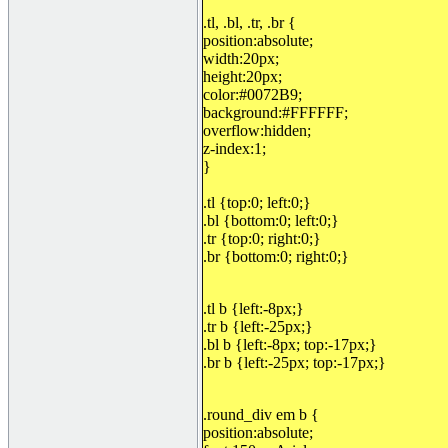
.tl, .bl, .tr, .br {
position:absolute;
width:20px;
height:20px;
color:#0072B9;
background:#FFFFFF;
overflow:hidden;
z-index:1;
}
.tl {top:0; left:0;}
.bl {bottom:0; left:0;}
.tr {top:0; right:0;}
.br {bottom:0; right:0;}
.tl b {left:-8px;}
.tr b {left:-25px;}
.bl b {left:-8px; top:-17px;}
.br b {left:-25px; top:-17px;}
.round_div em b {
position:absolute;