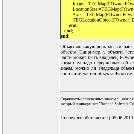
Image:=TEGMap(FOwner.FOwne
LocationSize:=TEGMap(FOwner.F
Axes:=TEGMap(FOwner.FOwner)
TEGLocationObject(FOwner).Draw
end
;
end
;
end
;
Объясняю какую роль здесь играет 
объекта. Например, у объекта "ст
части может быть владелец FOwner
когда нам надо перерисовать объе
знаем, можно ли владельца объек
состояний частей объекта. Если нет
Скриншоты, помеченные знаком * , являют
который принадлежит "Borland Software Cor
Последнее обновление ( 05.06.2013 г