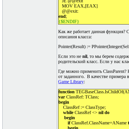
JE @@exit
MOV EAX,[EAX]
@@exit:
end
;
{$ENDIF}
Как же работает данная функция? С
описания класса:
Pointer(Result) := PPointer(Integer(Sel
Если это не
nil
,
то мы берем содерж
родительский класс. Если у нас кла
Где можно применить ClassParent
?
от заданного. В качестве примера 
Game Library
:
function
TEGBaseClass.IsChildOf(A
var
ClassRef: TClass;
begin
ClassRef := ClassType;
while
ClassRef <>
nil do
begin
if
ClassRef.ClassName=AName
begin