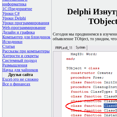
информатика
1С:Предприятие
Delphi
Изнут
Уроки C#
Уроки Delphi
TObject
Уроки программирования
Web-программирование
Дизайн и графика
Сегодня мы продвинемся в изучен
Компьютер для блондинок
объявление
TObject,
то увидим, что
Исходники
Статьи
Рассказы про компьютеры
Хитрости и секреты
Системный подход
Размышления
Наука для чайников
Друзья сайта
Excel-это не сложно
Все о финансах