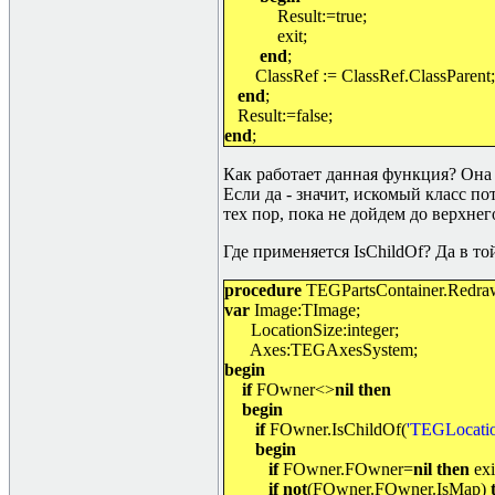
Result:=true;
exit;
end
;
ClassRef := ClassRef.ClassParent;
end
;
Result:=false;
end
;
Как работает данная функция? Она 
Если да - значит, искомый класс по
тех пор, пока не дойдем до верхнег
Где применяется IsChildOf? Да в то
procedure
TEGPartsContainer.Redr
var
Image:TImage;
LocationSize:integer;
Axes:TEGAxesSystem;
begin
if
FOwner<>
nil then
begin
if
FOwner.IsChildOf(
'TEGLocatio
begin
if
FOwner.FOwner=
nil then
exi
if not
(FOwner.FOwner.IsMap)