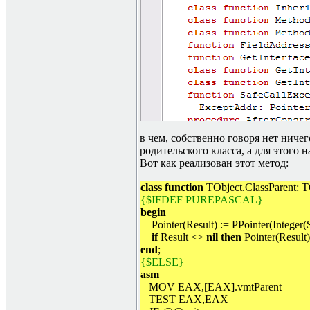
в чем, собственно говоря нет ниче
родительского класса, а для этого 
Вот как реализован этот метод:
class function
TObject.ClassParent: T
{$IFDEF PUREPASCAL}
begin
Pointer(Result) := PPointer(Integer(S
if
Result <>
nil then
Pointer(Result)
end
;
{$ELSE}
asm
MOV EAX,[EAX].vmtParent
TEST EAX,EAX