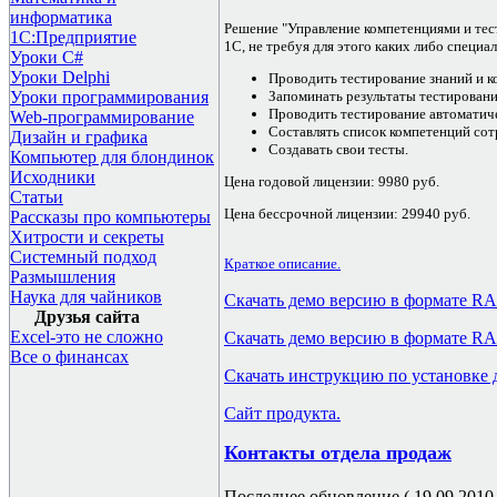
информатика
Решение "Управление компетенциями и тест
1С:Предприятие
1С, не требуя для этого каких либо специа
Уроки C#
Уроки Delphi
Проводить тестирование знаний и к
Уроки программирования
Запоминать результаты тестировани
Проводить тестирование автоматич
Web-программирование
Составлять список компетенций сот
Дизайн и графика
Создавать свои тесты.
Компьютер для блондинок
Исходники
Цена годовой лицензии: 9980 руб.
Статьи
Цена бессрочной лицензии: 29940 руб.
Рассказы про компьютеры
Хитрости и секреты
Системный подход
Краткое описание.
Размышления
Наука для чайников
Скачать демо версию в формате RA
Друзья сайта
Excel-это не сложно
Скачать демо версию в формате R
Все о финансах
Скачать инструкцию по установке 
Сайт продукта.
Контакты отдела продаж
Последнее обновление ( 19.09.2010 г