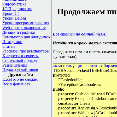
информатика
1С:Предприятие
Продолжаем пи
Уроки C#
Уроки Delphi
Уроки программирования
Web-программирование
Дизайн и графика
Все статьи по данной теме.
Компьютер для блондинок
Исходники
Исходники к уроку можно скачат
Статьи
Рассказы про компьютеры
Сегодня мы начнем писать симулято
Хитрости и секреты
функционал):
Системный подход
Размышления
//класс симулции состояния биржев
Наука для чайников
TESBAccount=
class
(TESBBaseClass
Друзья сайта
protected
Excel-это не сложно
FCash:double;
Все о финансах
FExceptionCash:boolean;
public
property
Cash:double
read
FCash
property
ExceptionCash:boolean
constructor
Create;
procedure
Replenish(ACash:doubl
procedure
Withdraw(ACash:doubl