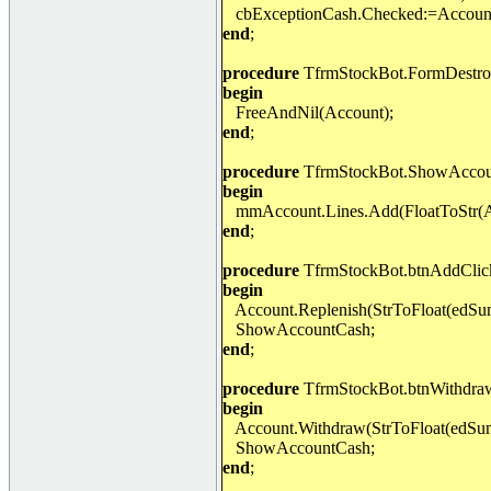
cbExceptionCash.Checked:=Account
end
;
procedure
TfrmStockBot.FormDestroy
begin
FreeAndNil(Account);
end
;
procedure
TfrmStockBot.ShowAccou
begin
mmAccount.Lines.Add(FloatToStr(A
end
;
procedure
TfrmStockBot.btnAddClick
begin
Account.Replenish(StrToFloat(edSu
ShowAccountCash;
end
;
procedure
TfrmStockBot.btnWithdraw
begin
Account.Withdraw(StrToFloat(edSum
ShowAccountCash;
end
;