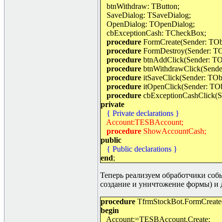
btnWithdraw: TButton;
SaveDialog: TSaveDialog;
OpenDialog: TOpenDialog;
cbExceptionCash: TCheckBox;
procedure
FormCreate(Sender: TObj
procedure
FormDestroy(Sender: TO
procedure
btnAddClick(Sender: TOb
procedure
btnWithdrawClick(Sender
procedure
itSaveClick(Sender: TObj
procedure
itOpenClick(Sender: TOb
procedure
cbExceptionCashClick(Se
private
{ Private declarations }
Account:TESBAccount;
procedure
ShowAccountCash;
public
{ Public declarations }
end
;
Теперь реализуем обработчики соб
создание и уничтожение формы) и 
procedure
TfrmStockBot.FormCreate(
begin
Account:=TESBAccount.Create;