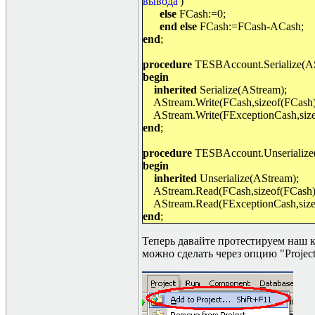
вывода'
)
else
FCash:=0;
end else
FCash:=FCash-ACash;
end
;
procedure
TESBAccount.Serialize(AS
begin
inherited
Serialize(AStream);
AStream.Write(FCash,sizeof(FCash)
AStream.Write(FExceptionCash,size
end
;
procedure
TESBAccount.Unserialize
begin
inherited
Unserialize(AStream);
AStream.Read(FCash,sizeof(FCash)
AStream.Read(FExceptionCash,sizeo
end
;
Теперь давайте протестируем наш к
можно сделать через опцию "
Projec