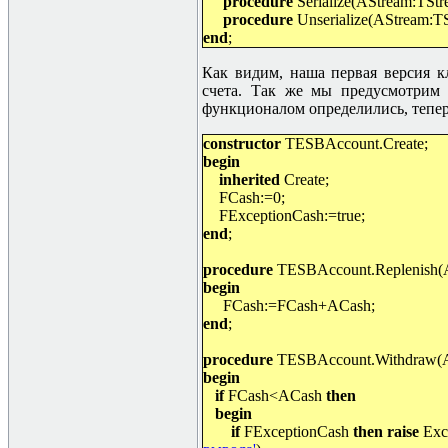
procedure
Serialize(AStream:TStr
procedure
Unserialize(AStream:T
end
;
Как видим, наша первая версия к
счета. Так же мы предусмотрим 
функционалом определились, тепер
constructor
TESBAccount.Create;
begin
inherited
Create;
FCash:=0;
FExceptionCash:=true;
end
;
procedure
TESBAccount.Replenish(A
begin
FCash:=FCash+ACash;
end
;
procedure
TESBAccount.Withdraw(A
begin
if
FCash<ACash
then
begin
if
FExceptionCash
then raise
Exc