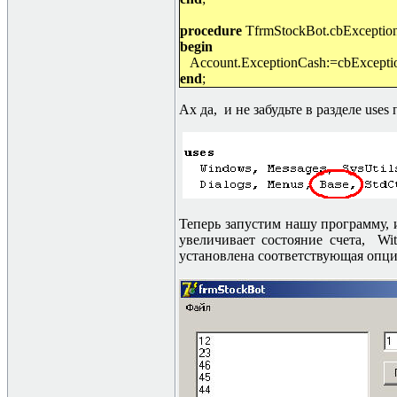
procedure
TfrmStockBot.cbException
begin
Account.ExceptionCash:=cbExcepti
end
;
Ах да, и не забудьте в разделе
uses
Теперь запустим нашу программу, и
увеличивает состояние счета, Wi
установлена соответствующая опци