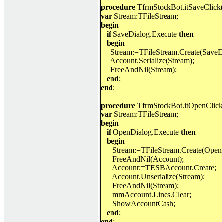
procedure
TfrmStockBot.itSaveClick(
var
Stream:TFileStream;
begin
if
SaveDialog.Execute
then
begin
Stream:=TFileStream.Create(SaveDi
Account.Serialize(Stream);
FreeAndNil(Stream);
end
;
end
;
procedure
TfrmStockBot.itOpenClick(
var
Stream:TFileStream;
begin
if
OpenDialog.Execute
then
begin
Stream:=TFileStream.Create(OpenD
FreeAndNil(Account);
Account:=TESBAccount.Create;
Account.Unserialize(Stream);
FreeAndNil(Stream);
mmAccount.Lines.Clear;
ShowAccountCash;
end
;
end
;