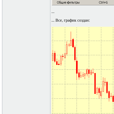
...
... Все, график создан: