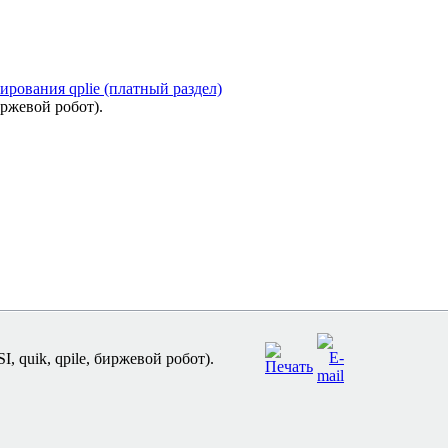
рования qplie (платный раздел)
иржевой робот).
 quik, qpile, биржевой робот).