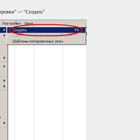
ировки"
->
"Создать"