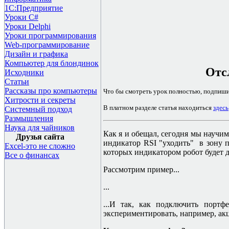
1С:Предприятие
Уроки C#
Уроки Delphi
Уроки программирования
Web-программирование
Дизайн и графика
Компьютер для блондинок
Отс
Исходники
Статьи
Рассказы про компьютеры
Что бы смотреть урок полностью, подпиш
Хитрости и секреты
В платном разделе статья находиться
здесь
Системный подход
Размышления
Наука для чайников
Как я и обещал, сегодня мы научим
Друзья сайта
индикатор
RSI
"уходить" в зону 
Excel-это не сложно
которых индикатором робот будет д
Все о финансах
Рассмотрим пример...
...
...И так, как подключить портф
экспериментировать, например, ак