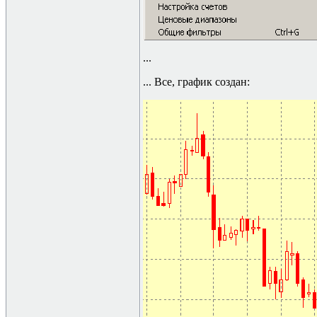
...
... Все, график создан: