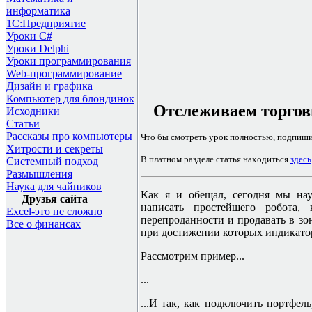
информатика
1С:Предприятие
Уроки C#
Уроки Delphi
Уроки программирования
Web-программирование
Дизайн и графика
Компьютер для блондинок
Отслеживаем торгов
Исходники
Статьи
Рассказы про компьютеры
Что бы смотреть урок полностью, подпиш
Хитрости и секреты
В платном разделе статья находиться
здесь
Системный подход
Размышления
Наука для чайников
Как я и обещал, сегодня мы нау
Друзья сайта
написать простейшего робота,
Excel-это не сложно
перепроданности и продавать в зо
Все о финансах
при достижении которых индикатор
Рассмотрим пример...
...
...И так, как подключить портфел