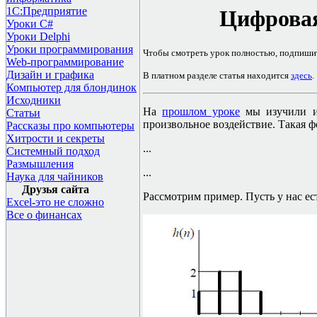
1С:Предприятие
Цифровая
Уроки C#
Уроки Delphi
Уроки программирования
Чтобы смотреть урок полностью, подпиши
Web-программирование
Дизайн и графика
В платном разделе статья находится
здесь
.
Компьютер для блондинок
Исходники
На
прошлом уроке
мы изучили им
Статьи
произвольное воздействие. Такая 
Рассказы про компьютеры
Хитрости и секреты
...
Системный подход
Размышления
...
Наука для чайников
Друзья сайта
Рассмотрим пример. Пусть у нас ес
Excel-это не сложно
Все о финансах