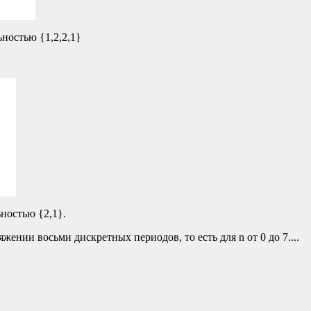
льностью
{1,2,2,1}
льностью
{2,1}.
яжении восьми дискретных периодов, то есть для
n
от 0 до 7.
...