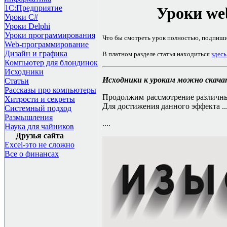
1С:Предприятие
Уроки
we
Уроки C#
Уроки Delphi
Уроки программирования
Что бы смотреть урок полностью, подпиш
Web-программирование
Дизайн и графика
В платном разделе статья находиться
здесь
Компьютер для блондинок
Исходники
Исходники к урокам можно скач
Статьи
Рассказы про компьютеры
Продолжим рассмотрение различн
Хитрости и секреты
Для достижения данного эффекта
..
Системный подход
Размышления
....
Наука для чайников
Друзья сайта
Excel-это не сложно
Все о финансах