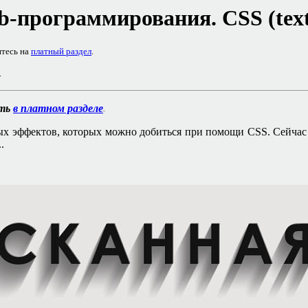
b-
программирования.
CSS
(
tex
итесь на
платный раздел
.
.
ать
в платном разделе
.
ых эффектов, которых можно добиться при помощи
CSS.
Сейчас
..