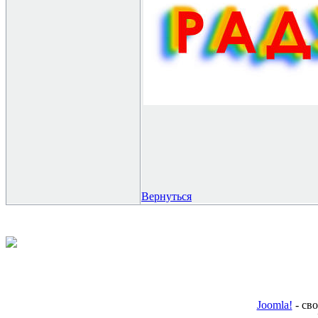
Вернуться
Joomla!
- св