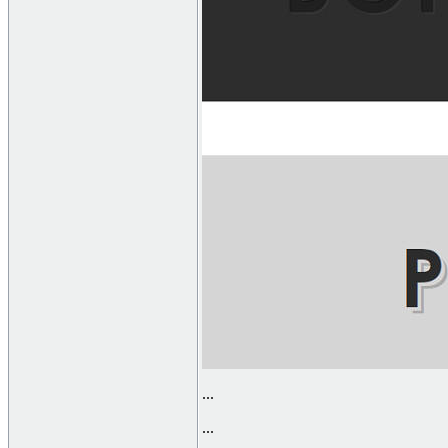
...
...