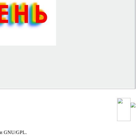
зии GNU/GPL.
!