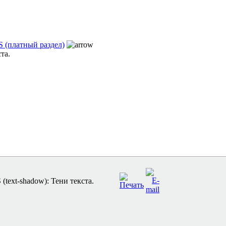
 (платный раздел)
та.
text-shadow): Тени текста.