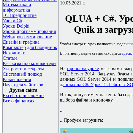
10.05.2021 г.
Математика и
информатика
1С:Предприятие
QLUA
+
C#.
Уро
Уроки C#
Уроки Delphi
Quik
и загруз
Уроки программирования
Web-программирование
Дизайн и графика
Чтобы смотреть урок полностью, подпиши
Компьютер для блондинок
Исходники
В платном разделе статья находится
здесь
.
Статьи
Рассказы про компьютеры
На
прошлом уроке
мы с вами выгр
Хитрости и секреты
SQL Server 2014.
Загрузку будем
Системный подход
данных
SQL Server 2014
и подклю
Размышления
данных на C#. Урок 15. Работа с SQ
Наука для чайников
Друзья сайта
И так, допустим, у нас есть база 
Excel-это не сложно
выбора файла и кнопочку
Все о финансах
...
...
Пробуем загрузить: