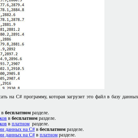
сать на
C#
программу, которая загрузит это файл в базу данн
в
бесплатном
разделе.
ков
в
бесплатном
разделе.
ков
в
платном
разделе.
ами данных на
C#
в
бесплатном
разделе.
ами данных на
C#
в
платном
разделе.