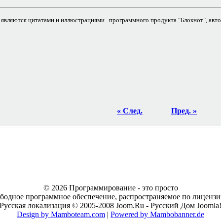
являются цитатами и иллюстрациями программного продукта "Блокнот", авто
« След.
Пред. »
© 2026 Программирование - это просто
ободное программное обеспечение, распространяемое по лицен
Русская локализация © 2005-2008 Joom.Ru - Русский Дом Joomla
Design by Mamboteam.com
|
Powered by Mambobanner.de