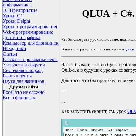
информатика
1С:Предприятие
QLUA
+
C#
Уроки C#
Уроки Delphi
Уроки программирования
Web-программирование
Дизайн и графика
Чтобы смотреть урок полностью, подпиши
Компьютер для блондинок
Исходники
В платном разделе статья находится
здесь
.
Статьи
Рассказы про компьютеры
Часто бывает, что из
Quik
необход
Хитрости и секреты
Quik-
а, а в будущих уроках ее заг
Системный подход
Размышления
Для того, что бы произвести такую в
Наука для чайников
Друзья сайта
...
Excel-это не сложно
Все о финансах
...
Как запустить скрипт, см. урок
QLU