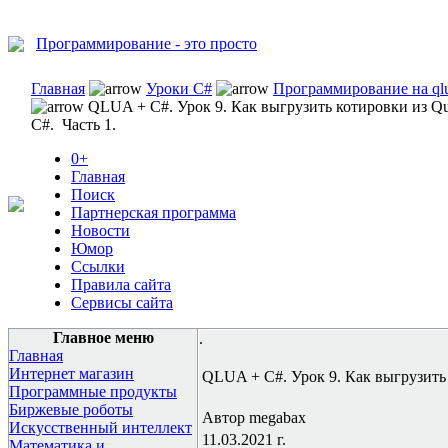
Программирование - это просто
Главная
Уроки C#
Программирование на qlu
QLUA + C#. Урок 9. Как выгрузить котировки из Qui
C#. Часть 1.
0+
Главная
Поиск
Партнерская программа
Новости
Юмор
Ссылки
Правила сайта
Сервисы сайта
Главное меню
.
Главная
Интернет магазин
QLUA + C#. Урок 9. Как выгрузить 
Программные продукты
Биржевые роботы
Автор megabax
Искусственный интеллект
11.03.2021 г.
Математика и