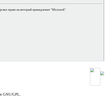
рское право на который принадлежит "
Microsoft
"
зии GNU/GPL.
!