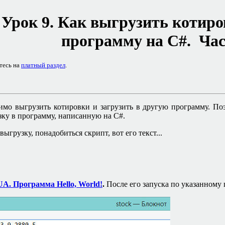
.
Урок 9
.
Как выгрузить котиро
программу на
C#.
Час
тесь на
платный раздел
.
имо выгрузить котировки и загрузить в другую программу. По
рузку в программу, написанную на
C#.
ыгрузку, понадобиться скрипт, вот его текст...
A. Программа Hello, World!
.
После его запуска по указанному