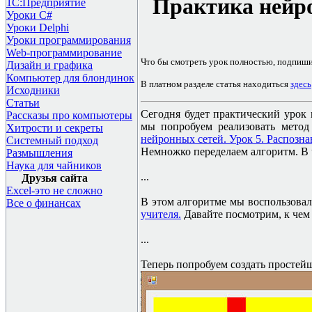
Практика нейр
1С:Предприятие
Уроки C#
Уроки Delphi
Уроки программирования
Web-программирование
Что бы смотреть урок полностью, подпиш
Дизайн и графика
Компьютер для блондинок
В платном разделе статья находиться
здесь
Исходники
Статьи
Сегодня будет практический урок
Рассказы про компьютеры
мы попробуем реализовать метод
Хитрости и секреты
нейронных сетей. Урок 5. Распозн
Системный подход
Немножко переделаем алгоритм. В 
Размышления
Наука для чайников
...
Друзья сайта
Excel-это не сложно
В этом алгоритме мы воспользовал
Все о финансах
учителя.
Давайте посмотрим, к чем
...
Теперь попробуем создать просте