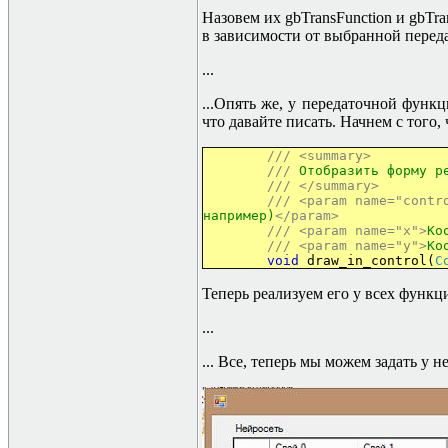
Назовем их gbTransFunction и gbTr
в зависимости от выбранной пере
...
...
Опять же, у передаточной функции
что давайте писать. Начнем с того,
///
<summary>
///
Отобразить форму ре
///
</summary>
///
<param name="contr
например)
</param>
///
<param name="x">
Ко
///
<param name="y">
Ко
void
draw_in_control(
C
Теперь реализуем его у всех функ
...
...
Все, теперь мы можем задать у 