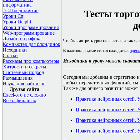
информатика
1С:Предприятие
Тесты торго
Уроки C#
Уроки Delphi
д
Уроки программирования
Web-программирование
Дизайн и графика
Что бы смотреть урок полностью, а так же
Компьютер для блондинок
Исходники
В платном разделе статья находиться
здесь
Статьи
Исходники к уроку можно скачат
Рассказы про компьютеры
Хитрости и секреты
Системный подход
Сегодня мы добавим в стратегию н
Размышления
любых передаточных функций, см
Наука для чайников
Так же для общего развития может 
Друзья сайта
Excel-это не сложно
Практика нейронных сетей. У
Все о финансах
Практика нейронных сетей. 
Практика нейронных сетей. 
Практика нейронных сетей. У