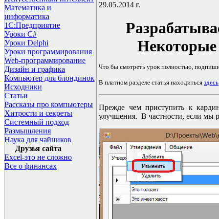
29.05.2014 г.
Математика и
информатика
Разрабатыва
1С:Предприятие
Уроки C#
Некоторые
Уроки Delphi
Уроки программирования
Web-программирование
Что бы смотреть урок полностью, подпиш
Дизайн и графика
Компьютер для блондинок
В платном разделе статья находиться
здесь
Исходники
Статьи
Рассказы про компьютеры
П
режде чем приступить к кард
Хитрости и секреты
улучшения. В частности, если мы 
Системный подход
Размышления
Наука для чайников
Друзья сайта
Excel-это не сложно
Все о финансах