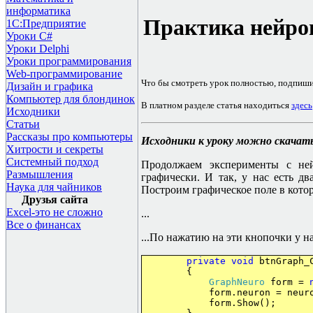
информатика
Практика нейро
1С:Предприятие
Уроки C#
Уроки Delphi
Уроки программирования
Web-программирование
Что бы смотреть урок полностью, подпиш
Дизайн и графика
Компьютер для блондинок
В платном разделе статья находиться
здесь
Исходники
Статьи
Рассказы про компьютеры
Исходники к уроку можно скачат
Хитрости и секреты
Системный подход
Продолжаем эксперименты с ней
Размышления
графически. И так, у нас есть дв
Наука для чайников
Построим графическое поле в которо
Друзья сайта
Excel-это не сложно
...
Все о финансах
...
По нажатию на эти кнопочки у на
private
void
btnGraph_
{
GraphNeuro
form =
form.neuron = neuro
form.Show();