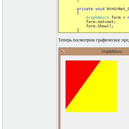
}
private
void
btnGrNet_
{
GraphNeuro
form =
form.net=net;
form.Show();
}
Теперь посмотрим графическое пре