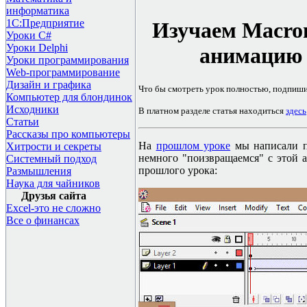
информатика
1С:Предприятие
Изучаем
Macro
Уроки C#
Уроки Delphi
анимацию 
Уроки программирования
Web-программирование
Дизайн и графика
Что бы смотреть урок полностью, подпиш
Компьютер для блондинок
Исходники
В платном разделе статья находиться
здесь
Статьи
Рассказы про компьютеры
На
прошлом уроке
мы написали п
Хитрости и секреты
немного "поизвращаемся" с этой 
Системный подход
прошлого урока:
Размышления
Наука для чайников
Друзья сайта
Excel-это не сложно
Все о финансах