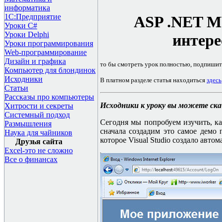
информатика
1С:Предприятие
ASP .NET 
Уроки C#
Уроки Delphi
интере
Уроки программирования
Web-программирование
Дизайн и графика
то бы смотреть урок полностью, подпишит
Компьютер для блондинок
Исходники
В платном разделе статья находиться
здесь
Статьи
Рассказы про компьютеры
Исходники к уроку вы можете ск
Хитрости и секреты
Системный подход
Сегодня мы попробуем изучить, ка
Размышления
сначала создадим это самое демо
Наука для чайников
которое
Visual Studio
создало автом
Друзья сайта
Excel-это не сложно
Все о финансах