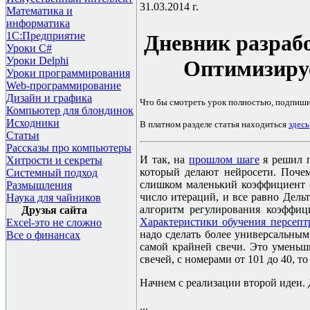
31.03.2014 г.
Математика и
информатика
1С:Предприятие
Дневник разрабо
Уроки C#
Уроки Delphi
Оптимизируе
Уроки программирования
Web-программирование
Дизайн и графика
Что бы смотреть урок полностью, подпиш
Компьютер для блондинок
Исходники
В платном разделе статья находиться
здесь
Статьи
Рассказы про компьютеры
И так, на
прошлом шаге
я решил п
Хитрости и секреты
который делают нейросети. Поче
Системный подход
слишком маленький коэффициент о
Размышления
число итераций, и все равно Дель
Наука для чайников
алгоритм регулирования коэффиц
Друзья сайта
Характеристики обучения персепт
Excel-это не сложно
надо сделать более универсальным
Все о финансах
самой крайней свечи. Это уменьш
свечей, с номерами от 101 до 40, т
Начнем с реализации второй идеи. Д
...