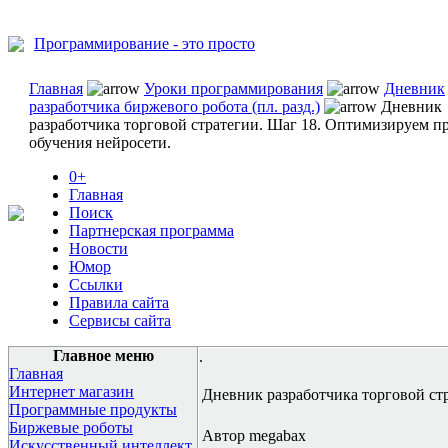
Программирование - это просто
Главная
Уроки программирования
Дневник
разработчика биржевого робота (пл. разд.)
Дневник
разработчика торговой стратегии. Шаг 18. Оптимизируем п
обучения нейросети.
0+
Главная
Поиск
Партнерская программа
Новости
Юмор
Ссылки
Правила сайта
Сервисы сайта
Главное меню
.
Главная
Интернет магазин
Дневник разработчика торговой ст
Программные продукты
Биржевые роботы
Автор megabax
Искусственный интеллект