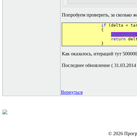
Попробуем проверить, за сколько ж
if
(delta < tar
{
MessageBox
return
del
}
Как оказалось, итераций тут 50000
Последнее обновление ( 31.03.2014 г
Вернуться
© 2026 Прогр